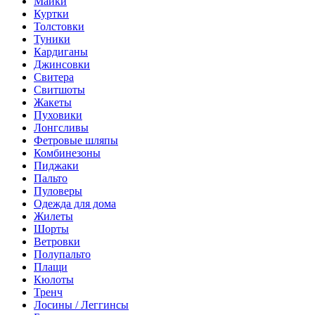
Майки
Куртки
Толстовки
Туники
Кардиганы
Джинсовки
Свитера
Свитшоты
Жакеты
Пуховики
Лонгсливы
Фетровые шляпы
Комбинезоны
Пиджаки
Пальто
Пуловеры
Одежда для дома
Жилеты
Шорты
Ветровки
Полупальто
Плащи
Кюлоты
Тренч
Лосины / Леггинсы