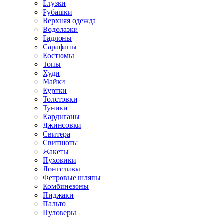
Блузки
Рубашки
Верхняя одежда
Водолазки
Бадлоны
Сарафаны
Костюмы
Топы
Худи
Майки
Куртки
Толстовки
Туники
Кардиганы
Джинсовки
Свитера
Свитшоты
Жакеты
Пуховики
Лонгсливы
Фетровые шляпы
Комбинезоны
Пиджаки
Пальто
Пуловеры