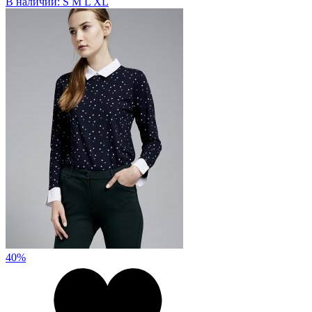
В наличии:
S
M
L
XL
40%