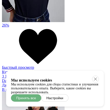
26%
Быстрый просмотр
Купить в один клик
3 100
2 290 руб
Мы используем cookies
Dandara
Мы используем cookies для сбора статистики и улучшения
Джемпер
пользовательского опыта. Выберите, какие cookies вы
В наличии:
S
M
L
XL
разрешаете использовать.
Принять все
Настройки