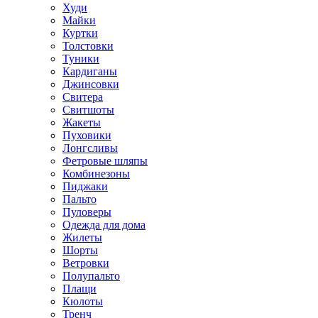
Худи
Майки
Куртки
Толстовки
Туники
Кардиганы
Джинсовки
Свитера
Свитшоты
Жакеты
Пуховики
Лонгсливы
Фетровые шляпы
Комбинезоны
Пиджаки
Пальто
Пуловеры
Одежда для дома
Жилеты
Шорты
Ветровки
Полупальто
Плащи
Кюлоты
Тренч