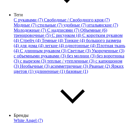
Теги
С рукавами (7)
Свободные / Свободного кроя (7)
Модные (7)
стильные (7)
удобные (7)
итальянские (7)
Молодежные (7)
С надписями (7)
Объемные (6)
тренировочные (5)
С рисунком (4)
С коротким рукавом
(4)
Стрейч (4)
Темные (4)
Тонкие (4)
большого размера
(4)
для дома (4)
легкие (4)
однотонные (4)
Плотная ткань
(4)
С длинным рукавом (3)
Светлые (3)
Укороченные (3)
с объемными рукавами (3)
без молнии (3)
без воротника
(3)
с вырезом (3)
теплые / утепленные (3)
с капюшоном
(3)
Необычные (3)
асимметричные (3)
Рваные (2)
Ярких
цветов (1)
удлиненные (1)
базовые (1)
Бренды
White Angel (7)