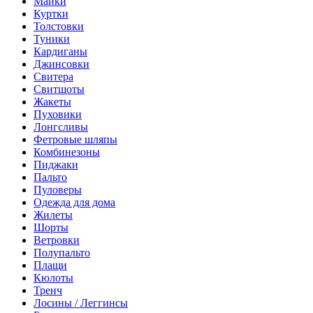
Майки
Куртки
Толстовки
Туники
Кардиганы
Джинсовки
Свитера
Свитшоты
Жакеты
Пуховики
Лонгсливы
Фетровые шляпы
Комбинезоны
Пиджаки
Пальто
Пуловеры
Одежда для дома
Жилеты
Шорты
Ветровки
Полупальто
Плащи
Кюлоты
Тренч
Лосины / Леггинсы