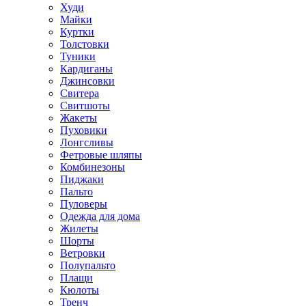
Худи
Майки
Куртки
Толстовки
Туники
Кардиганы
Джинсовки
Свитера
Свитшоты
Жакеты
Пуховики
Лонгсливы
Фетровые шляпы
Комбинезоны
Пиджаки
Пальто
Пуловеры
Одежда для дома
Жилеты
Шорты
Ветровки
Полупальто
Плащи
Кюлоты
Тренч