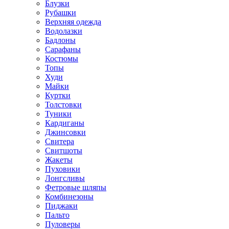
Блузки
Рубашки
Верхняя одежда
Водолазки
Бадлоны
Сарафаны
Костюмы
Топы
Худи
Майки
Куртки
Толстовки
Туники
Кардиганы
Джинсовки
Свитера
Свитшоты
Жакеты
Пуховики
Лонгсливы
Фетровые шляпы
Комбинезоны
Пиджаки
Пальто
Пуловеры