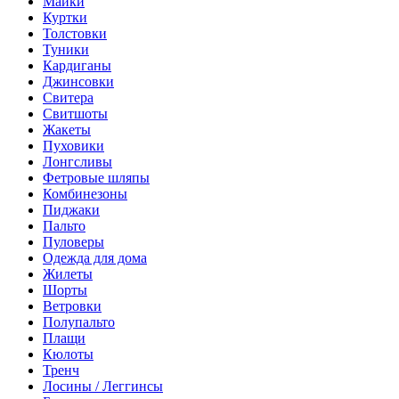
Майки
Куртки
Толстовки
Туники
Кардиганы
Джинсовки
Свитера
Свитшоты
Жакеты
Пуховики
Лонгсливы
Фетровые шляпы
Комбинезоны
Пиджаки
Пальто
Пуловеры
Одежда для дома
Жилеты
Шорты
Ветровки
Полупальто
Плащи
Кюлоты
Тренч
Лосины / Леггинсы