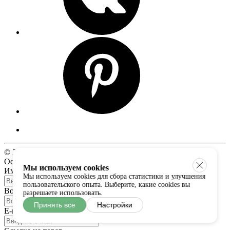
© 2017-2026 Fabzone. Все права соблюдены.
Оставить отзыв
Мы используем cookies
Имя
*
Мы используем cookies для сбора статистики и улучшения
пользовательского опыта. Выберите, какие cookies вы
Возраст
*
разрешаете использовать.
Принять все
Настройки
E-mail
*