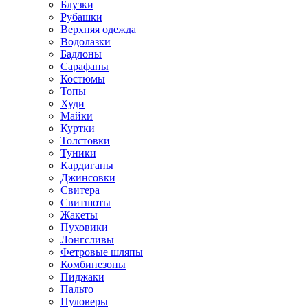
Блузки
Рубашки
Верхняя одежда
Водолазки
Бадлоны
Сарафаны
Костюмы
Топы
Худи
Майки
Куртки
Толстовки
Туники
Кардиганы
Джинсовки
Свитера
Свитшоты
Жакеты
Пуховики
Лонгсливы
Фетровые шляпы
Комбинезоны
Пиджаки
Пальто
Пуловеры