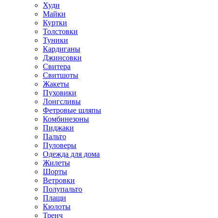
Худи
Майки
Куртки
Толстовки
Туники
Кардиганы
Джинсовки
Свитера
Свитшоты
Жакеты
Пуховики
Лонгсливы
Фетровые шляпы
Комбинезоны
Пиджаки
Пальто
Пуловеры
Одежда для дома
Жилеты
Шорты
Ветровки
Полупальто
Плащи
Кюлоты
Тренч