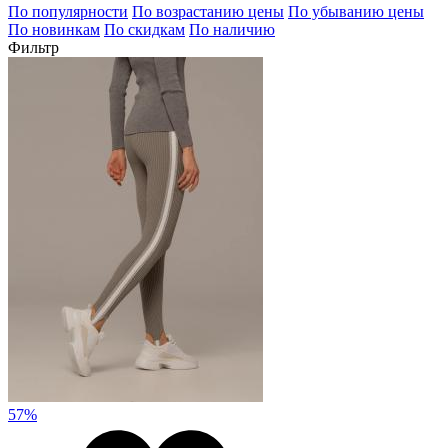
По популярности
По возрастанию цены
По убыванию цены
По новинкам
По скидкам
По наличию
Фильтр
57%