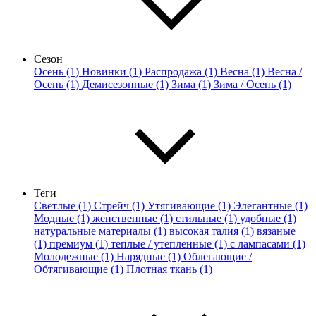
Сезон
Осень (1)
Новинки (1)
Распродажа (1)
Весна (1)
Весна /
Осень (1)
Демисезонные (1)
Зима (1)
Зима / Осень (1)
Теги
Светлые (1)
Стрейч (1)
Утягивающие (1)
Элегантные (1)
Модные (1)
женственные (1)
стильные (1)
удобные (1)
натуральные материалы (1)
высокая талия (1)
вязаные
(1)
премиум (1)
теплые / утепленные (1)
с лампасами (1)
Молодежные (1)
Нарядные (1)
Облегающие /
Обтягивающие (1)
Плотная ткань (1)