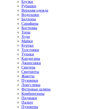
Блузки
Рубашки
Верхняя одежда
Водолазки
Бадлоны
Сарафаны
Костюмы
Топы
Худи
Майки
Куртки
Толстовки
Туники
Кардиганы
Джинсовки
Свитера
Свитшоты
Жакеты
Пуховики
Лонгсливы
Фетровые шляпы
Комбинезоны
Пиджаки
Пальто
Пуловеры