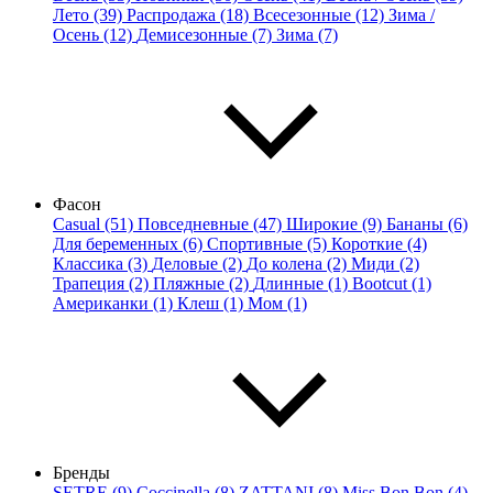
Лето (39)
Распродажа (18)
Всесезонные (12)
Зима /
Осень (12)
Демисезонные (7)
Зима (7)
Фасон
Casual (51)
Повседневные (47)
Широкие (9)
Бананы (6)
Для беременных (6)
Спортивные (5)
Короткие (4)
Классика (3)
Деловые (2)
До колена (2)
Миди (2)
Трапеция (2)
Пляжные (2)
Длинные (1)
Bootcut (1)
Американки (1)
Клеш (1)
Мом (1)
Бренды
SETRE (9)
Coccinella (8)
ZATTANI (8)
Miss Bon Bon (4)