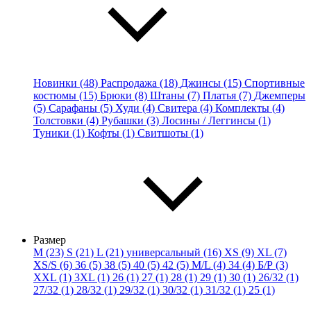
Новинки (48)
Распродажа (18)
Джинсы (15)
Спортивные
костюмы (15)
Брюки (8)
Штаны (7)
Платья (7)
Джемперы
(5)
Сарафаны (5)
Худи (4)
Свитера (4)
Комплекты (4)
Толстовки (4)
Рубашки (3)
Лосины / Леггинсы (1)
Туники (1)
Кофты (1)
Свитшоты (1)
Размер
M (23)
S (21)
L (21)
универсальный (16)
XS (9)
XL (7)
XS/S (6)
36 (5)
38 (5)
40 (5)
42 (5)
M/L (4)
34 (4)
Б/Р (3)
XXL (1)
3XL (1)
26 (1)
27 (1)
28 (1)
29 (1)
30 (1)
26/32 (1)
27/32 (1)
28/32 (1)
29/32 (1)
30/32 (1)
31/32 (1)
25 (1)