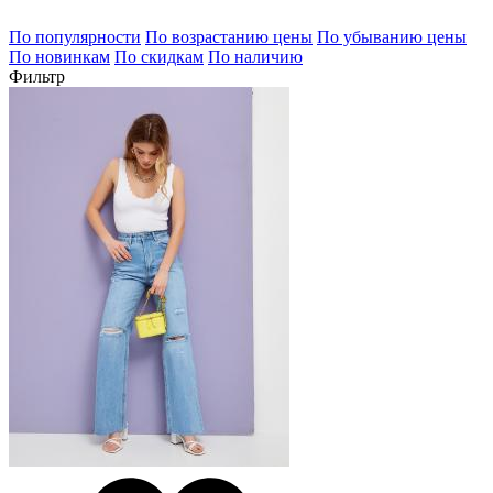
По популярности
По возрастанию цены
По убыванию цены
По новинкам
По скидкам
По наличию
Фильтр