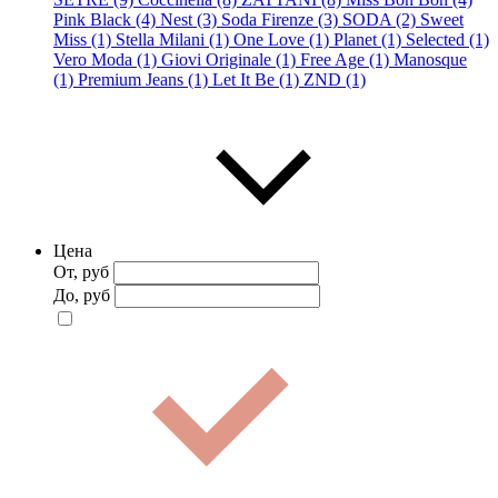
Pink Black (4)
Nest (3)
Soda Firenze (3)
SODA (2)
Sweet
Miss (1)
Stella Milani (1)
One Love (1)
Planet (1)
Selected (1)
Vero Moda (1)
Giovi Originale (1)
Free Age (1)
Manosque
(1)
Premium Jeans (1)
Let It Be (1)
ZND (1)
Цена
От, руб
До, руб