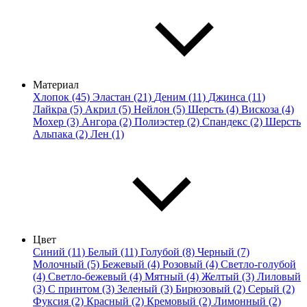
Материал
Хлопок (45)
Эластан (21)
Деним (11)
Джинса (11)
Лайкра (5)
Акрил (5)
Нейлон (5)
Шерсть (4)
Вискоза (4)
Мохер (3)
Ангора (2)
Полиэстер (2)
Спандекс (2)
Шерсть
Альпака (2)
Лен (1)
Цвет
Синий (11)
Белый (11)
Голубой (8)
Черный (7)
Молочный (5)
Бежевый (4)
Розовый (4)
Светло-голубой
(4)
Светло-бежевый (4)
Мятный (4)
Желтый (3)
Лиловый
(3)
С принтом (3)
Зеленый (3)
Бирюзовый (2)
Серый (2)
Фуксия (2)
Красный (2)
Кремовый (2)
Лимонный (2)