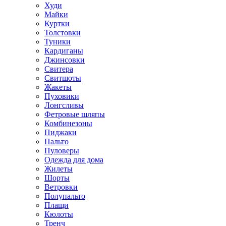
Худи
Майки
Куртки
Толстовки
Туники
Кардиганы
Джинсовки
Свитера
Свитшоты
Жакеты
Пуховики
Лонгсливы
Фетровые шляпы
Комбинезоны
Пиджаки
Пальто
Пуловеры
Одежда для дома
Жилеты
Шорты
Ветровки
Полупальто
Плащи
Кюлоты
Тренч