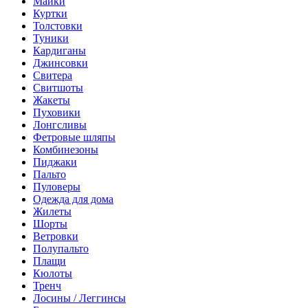
Майки
Куртки
Толстовки
Туники
Кардиганы
Джинсовки
Свитера
Свитшоты
Жакеты
Пуховики
Лонгсливы
Фетровые шляпы
Комбинезоны
Пиджаки
Пальто
Пуловеры
Одежда для дома
Жилеты
Шорты
Ветровки
Полупальто
Плащи
Кюлоты
Тренч
Лосины / Леггинсы