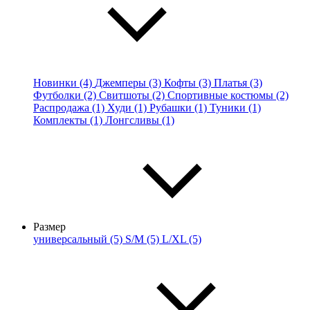
Новинки (4)
Джемперы (3)
Кофты (3)
Платья (3)
Футболки (2)
Свитшоты (2)
Спортивные костюмы (2)
Распродажа (1)
Худи (1)
Рубашки (1)
Туники (1)
Комплекты (1)
Лонгсливы (1)
Размер
универсальный (5)
S/M (5)
L/XL (5)