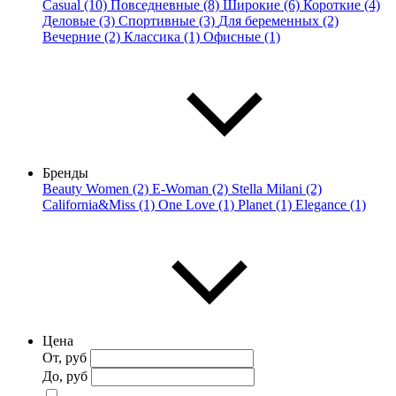
Casual (10)
Повседневные (8)
Широкие (6)
Короткие (4)
Деловые (3)
Спортивные (3)
Для беременных (2)
Вечерние (2)
Классика (1)
Офисные (1)
Бренды
Beauty Women (2)
E-Woman (2)
Stella Milani (2)
California&Miss (1)
One Love (1)
Planet (1)
Elegance (1)
Цена
От, руб
До, руб