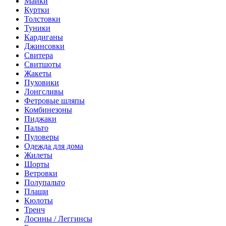
Майки
Куртки
Толстовки
Туники
Кардиганы
Джинсовки
Свитера
Свитшоты
Жакеты
Пуховики
Лонгсливы
Фетровые шляпы
Комбинезоны
Пиджаки
Пальто
Пуловеры
Одежда для дома
Жилеты
Шорты
Ветровки
Полупальто
Плащи
Кюлоты
Тренч
Лосины / Леггинсы