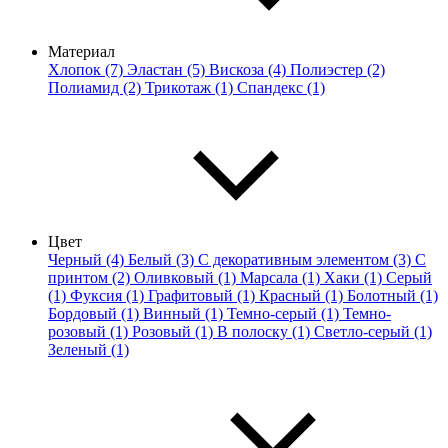
Материал
Хлопок (7)
Эластан (5)
Вискоза (4)
Полиэстер (2)
Полиамид (2)
Трикотаж (1)
Спандекс (1)
Цвет
Черный (4)
Белый (3)
С декоративным элементом (3)
С
принтом (2)
Оливковый (1)
Марсала (1)
Хаки (1)
Серый
(1)
Фуксия (1)
Графитовый (1)
Красный (1)
Болотный (1)
Бордовый (1)
Винный (1)
Темно-серый (1)
Темно-
розовый (1)
Розовый (1)
В полоску (1)
Светло-серый (1)
Зеленый (1)