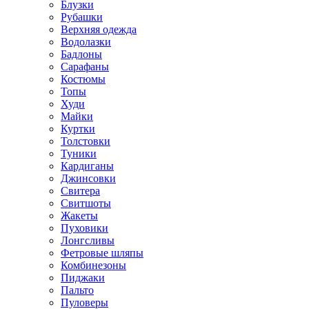
Блузки
Рубашки
Верхняя одежда
Водолазки
Бадлоны
Сарафаны
Костюмы
Топы
Худи
Майки
Куртки
Толстовки
Туники
Кардиганы
Джинсовки
Свитера
Свитшоты
Жакеты
Пуховики
Лонгсливы
Фетровые шляпы
Комбинезоны
Пиджаки
Пальто
Пуловеры