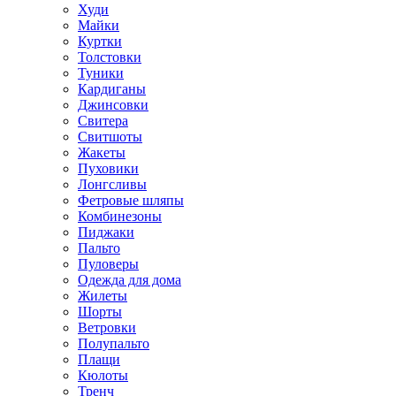
Худи
Майки
Куртки
Толстовки
Туники
Кардиганы
Джинсовки
Свитера
Свитшоты
Жакеты
Пуховики
Лонгсливы
Фетровые шляпы
Комбинезоны
Пиджаки
Пальто
Пуловеры
Одежда для дома
Жилеты
Шорты
Ветровки
Полупальто
Плащи
Кюлоты
Тренч