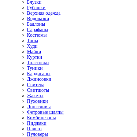
Блузки
Рубашки
Верхняя одежда
Водолазки
Бадлоны
Сарафаны
Костюмы
Топы
Худи
Майки
Куртки
Толстовки
Туники
Кардиганы
Джинсовки
Свитера
Свитшоты
Жакеты
Пуховики
Лонгсливы
Фетровые шляпы
Комбинезоны
Пиджаки
Пальто
Пуловеры