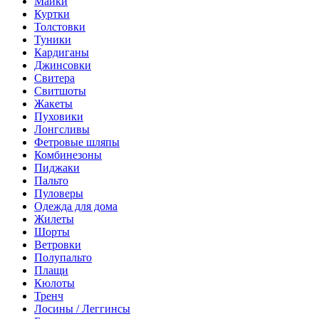
Майки
Куртки
Толстовки
Туники
Кардиганы
Джинсовки
Свитера
Свитшоты
Жакеты
Пуховики
Лонгсливы
Фетровые шляпы
Комбинезоны
Пиджаки
Пальто
Пуловеры
Одежда для дома
Жилеты
Шорты
Ветровки
Полупальто
Плащи
Кюлоты
Тренч
Лосины / Леггинсы