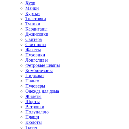
Худи
Майки
Куртки
Толстовки
Туники
Кардиганы
Джинсовки
Свитера
Свитшоты
Жакеты
Пуховики
Лонгсливы
Фетровые шляпы
Комбинезоны
Пиджаки
Пальто
Пуловеры
Одежда для дома
Жилеты
Шорты
Ветровки
Полупальто
Плащи
Кюлоты
Тренч