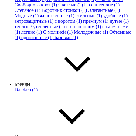
Свободного кроя (1)
Светлые (1)
На синтепоне (1)
Стеганое (1)
Воротник стойкой (1)
Элегантные (1)
Модные (1)
женственные (1)
стильные (1)
удобные (1)
ветрозащитные (1)
с воротом (1)
премиум (1)
дутые (1)
теплые / утепленные (1)
с капюшоном (1)
с карманами
(1)
легкие (1)
С молнией (1)
Молодежные (1)
Объемные
(1)
однотонные (1)
базовые (1)
Бренды
Dandara (1)