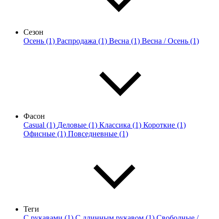
Сезон
Осень (1)
Распродажа (1)
Весна (1)
Весна / Осень (1)
Фасон
Casual (1)
Деловые (1)
Классика (1)
Короткие (1)
Офисные (1)
Повседневные (1)
Теги
С рукавами (1)
С длинным рукавом (1)
Свободные /