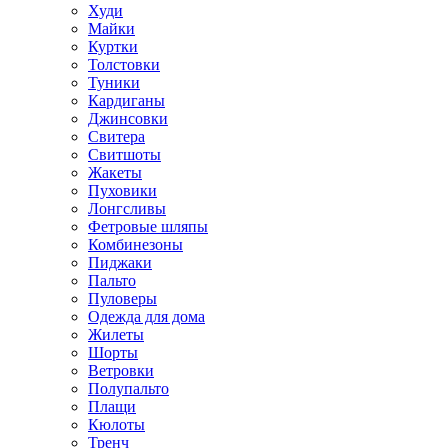
Худи
Майки
Куртки
Толстовки
Туники
Кардиганы
Джинсовки
Свитера
Свитшоты
Жакеты
Пуховики
Лонгсливы
Фетровые шляпы
Комбинезоны
Пиджаки
Пальто
Пуловеры
Одежда для дома
Жилеты
Шорты
Ветровки
Полупальто
Плащи
Кюлоты
Тренч