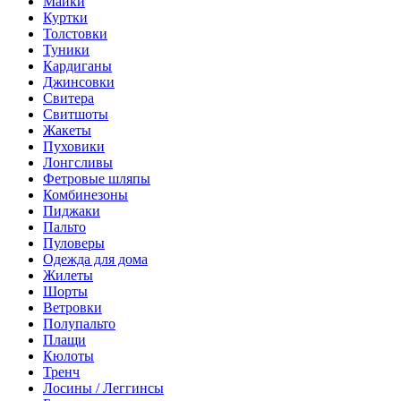
Майки
Куртки
Толстовки
Туники
Кардиганы
Джинсовки
Свитера
Свитшоты
Жакеты
Пуховики
Лонгсливы
Фетровые шляпы
Комбинезоны
Пиджаки
Пальто
Пуловеры
Одежда для дома
Жилеты
Шорты
Ветровки
Полупальто
Плащи
Кюлоты
Тренч
Лосины / Леггинсы