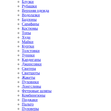
Блузки
Рубашки
Верхняя одежда
Водолазки
Бадлоны
Сарафаны
Костюмы
Топы
Худи
Майки
Куртки
Толстовки
Туники
Кардиганы
Джинсовки
Свитера
Свитшоты
Жакеты
Пуховики
Лонгсливы
Фетровые шляпы
Комбинезоны
Пиджаки
Пальто
Пуловеры