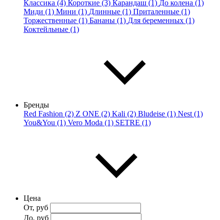
Классика (4)
Короткие (3)
Карандаш (1)
До колена (1)
Миди (1)
Мини (1)
Длинные (1)
Приталенные (1)
Торжественные (1)
Бананы (1)
Для беременных (1)
Коктейльные (1)
Бренды
Red Fashion (2)
Z ONE (2)
Kali (2)
Bludeise (1)
Nest (1)
You&You (1)
Vero Moda (1)
SETRE (1)
Цена
От, руб
До, руб