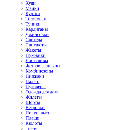
Худи
Майки
Куртки
Толстовки
Туники
Кардиганы
Джинсовки
Свитера
Свитшоты
Жакеты
Пуховики
Лонгсливы
Фетровые шляпы
Комбинезоны
Пиджаки
Пальто
Пуловеры
Одежда для дома
Жилеты
Шорты
Ветровки
Полупальто
Плащи
Кюлоты
Тренч