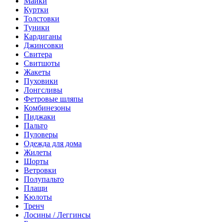
Майки
Куртки
Толстовки
Туники
Кардиганы
Джинсовки
Свитера
Свитшоты
Жакеты
Пуховики
Лонгсливы
Фетровые шляпы
Комбинезоны
Пиджаки
Пальто
Пуловеры
Одежда для дома
Жилеты
Шорты
Ветровки
Полупальто
Плащи
Кюлоты
Тренч
Лосины / Леггинсы