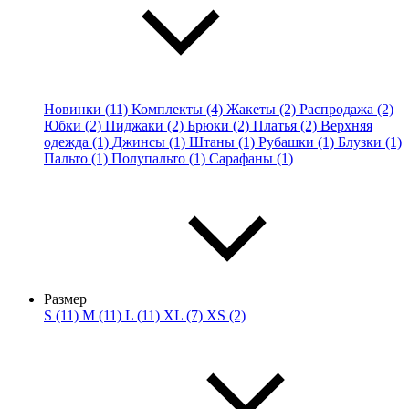
Новинки (11)
Комплекты (4)
Жакеты (2)
Распродажа (2)
Юбки (2)
Пиджаки (2)
Брюки (2)
Платья (2)
Верхняя
одежда (1)
Джинсы (1)
Штаны (1)
Рубашки (1)
Блузки (1)
Пальто (1)
Полупальто (1)
Сарафаны (1)
Размер
S (11)
M (11)
L (11)
XL (7)
XS (2)