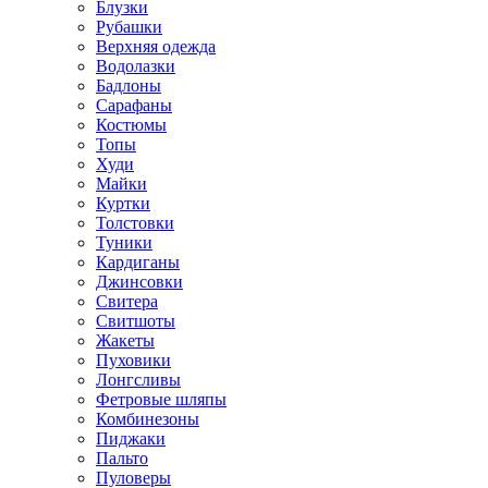
Блузки
Рубашки
Верхняя одежда
Водолазки
Бадлоны
Сарафаны
Костюмы
Топы
Худи
Майки
Куртки
Толстовки
Туники
Кардиганы
Джинсовки
Свитера
Свитшоты
Жакеты
Пуховики
Лонгсливы
Фетровые шляпы
Комбинезоны
Пиджаки
Пальто
Пуловеры