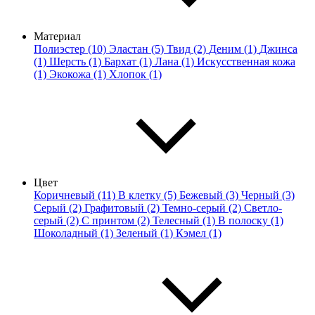
Материал
Полиэстер (10)
Эластан (5)
Твид (2)
Деним (1)
Джинса
(1)
Шерсть (1)
Бархат (1)
Лана (1)
Искусственная кожа
(1)
Экокожа (1)
Хлопок (1)
Цвет
Коричневый (11)
В клетку (5)
Бежевый (3)
Черный (3)
Серый (2)
Графитовый (2)
Темно-серый (2)
Светло-
серый (2)
С принтом (2)
Телесный (1)
В полоску (1)
Шоколадный (1)
Зеленый (1)
Кэмел (1)