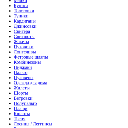
Майки
Куртки
Толстовки
Туники
Кардиганы
Джинсовки
Свитера
Свитшоты
Жакеты
Пуховики
Лонгсливы
Фетровые шляпы
Комбинезоны
Пиджаки
Пальто
Пуловеры
Одежда для дома
Жилеты
Шорты
Ветровки
Полупальто
Плащи
Кюлоты
Тренч
Лосины / Леггинсы