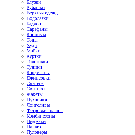
Блузки
Рубашки
Верхняя одежда
Водолазки
Бадлоны
Сарафаны
Костюмы
Топы
Худи
Майки
Куртки
Толстовки
Туники
Кардиганы
Джинсовки
Свитера
Свитшоты
Жакеты
Пуховики
Лонгсливы
Фетровые шляпы
Комбинезоны
Пиджаки
Пальто
Пуловеры