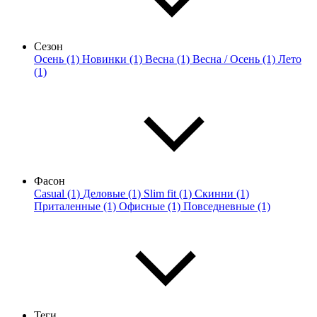
Сезон
Осень (1)
Новинки (1)
Весна (1)
Весна / Осень (1)
Лето
(1)
Фасон
Casual (1)
Деловые (1)
Slim fit (1)
Скинни (1)
Приталенные (1)
Офисные (1)
Повседневные (1)
Теги