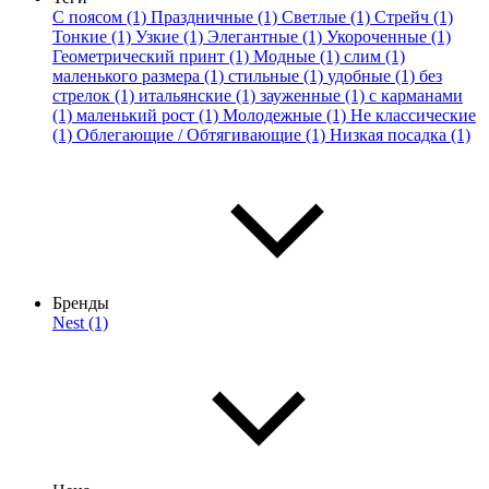
С поясом (1)
Праздничные (1)
Светлые (1)
Стрейч (1)
Тонкие (1)
Узкие (1)
Элегантные (1)
Укороченные (1)
Геометрический принт (1)
Модные (1)
слим (1)
маленького размера (1)
стильные (1)
удобные (1)
без
стрелок (1)
итальянские (1)
зауженные (1)
с карманами
(1)
маленький рост (1)
Молодежные (1)
Не классические
(1)
Облегающие / Обтягивающие (1)
Низкая посадка (1)
Бренды
Nest (1)