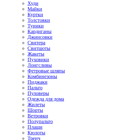
Худи
Майки
Куртки
Толстовки
Туники
Кардиганы
Джинсовки
Свитера
Свитшоты
Жакеты
Пуховики
Лонгсливы
Фетровые шляпы
Комбинезоны
Пиджаки
Пальто
Пуловеры
Одежда для дома
Жилеты
Шорты
Ветровки
Полупальто
Плащи
Кюлоты
Тренч