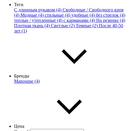
Теги
С длинным рукавом (4)
Свободные / Свободного кроя
(4)
Модные (4)
стильные (4)
удобные (4)
без стрелок (4)
теплые / утепленные (4)
с карманами (4)
На резинке (4)
Плотная ткань (4)
Светлые (2)
Темные (2)
После 40-50
лет (1)
Бренды
Manosque (4)
Цена