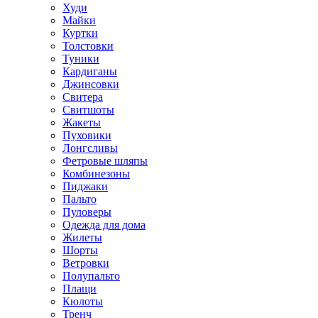
Худи
Майки
Куртки
Толстовки
Туники
Кардиганы
Джинсовки
Свитера
Свитшоты
Жакеты
Пуховики
Лонгсливы
Фетровые шляпы
Комбинезоны
Пиджаки
Пальто
Пуловеры
Одежда для дома
Жилеты
Шорты
Ветровки
Полупальто
Плащи
Кюлоты
Тренч