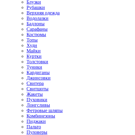
Блузки
Рубашки
Верхняя одежда
Водолазки
Бадлоны
Сарафаны
Костюмы
Топы
Худи
Майки
Куртки
Толстовки
Туники
Кардиганы
Джинсовки
Свитера
Свитшоты
Жакеты
Пуховики
Лонгсливы
Фетровые шляпы
Комбинезоны
Пиджаки
Пальто
Пуловеры