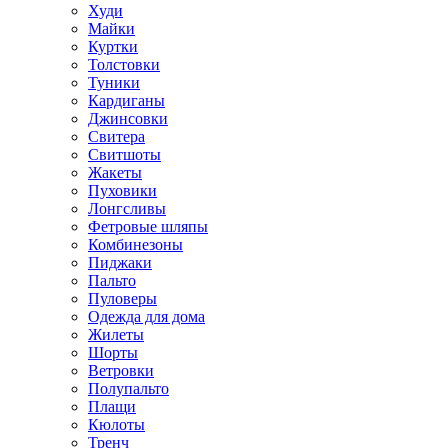
Худи
Майки
Куртки
Толстовки
Туники
Кардиганы
Джинсовки
Свитера
Свитшоты
Жакеты
Пуховики
Лонгсливы
Фетровые шляпы
Комбинезоны
Пиджаки
Пальто
Пуловеры
Одежда для дома
Жилеты
Шорты
Ветровки
Полупальто
Плащи
Кюлоты
Тренч