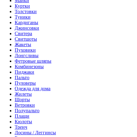
Майки
Куртки
Толстовки
Туники
Кардиганы
Джинсовки
Свитера
Свитшоты
Жакеты
Пуховики
Лонгсливы
Фетровые шляпы
Комбинезоны
Пиджаки
Пальто
Пуловеры
Одежда для дома
Жилеты
Шорты
Ветровки
Полупальто
Плащи
Кюлоты
Тренч
Лосины / Леггинсы