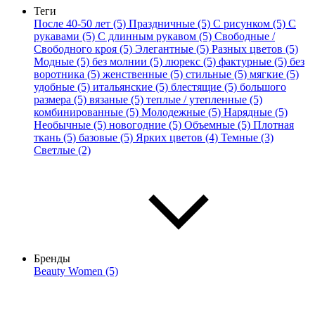
Теги
После 40-50 лет (5)
Праздничные (5)
С рисунком (5)
С
рукавами (5)
С длинным рукавом (5)
Свободные /
Свободного кроя (5)
Элегантные (5)
Разных цветов (5)
Модные (5)
без молнии (5)
люрекс (5)
фактурные (5)
без
воротника (5)
женственные (5)
стильные (5)
мягкие (5)
удобные (5)
итальянские (5)
блестящие (5)
большого
размера (5)
вязаные (5)
теплые / утепленные (5)
комбинированные (5)
Молодежные (5)
Нарядные (5)
Необычные (5)
новогодние (5)
Объемные (5)
Плотная
ткань (5)
базовые (5)
Ярких цветов (4)
Темные (3)
Светлые (2)
Бренды
Beauty Women (5)