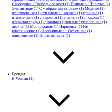
Свободные / Свободного кроя (1)
Темные (1)
Толстые (1)
Элегантные (1)
С v образным вырезом (1)
Модные (1)
женственные (1)
стильные (1)
мягкие (1)
удобные (1)
итальянские (1)
с вырезом (1)
вязаные (1)
с горлом (1)
открытая грудь (1)
декольте (1)
теплые / утепленные (1)
легкие (1)
Молодежные (1)
Нарядные (1)
Не
классические (1)
Необычные (1)
Объемные (1)
однотонные (1)
Плотная ткань (1)
Бренды
E-Woman (1)