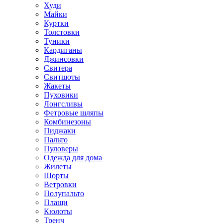
Худи
Майки
Куртки
Толстовки
Туники
Кардиганы
Джинсовки
Свитера
Свитшоты
Жакеты
Пуховики
Лонгсливы
Фетровые шляпы
Комбинезоны
Пиджаки
Пальто
Пуловеры
Одежда для дома
Жилеты
Шорты
Ветровки
Полупальто
Плащи
Кюлоты
Тренч