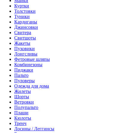
Майки
Куртки
Толстовки
Туники
Кардиганы
Джинсовки
Свитера
Свитшоты
Жакеты
Пуховики
Лонгсливы
Фетровые шляпы
Комбинезоны
Пиджаки
Пальто
Пуловеры
Одежда для дома
Жилеты
Шорты
Ветровки
Полупальто
Плащи
Кюлоты
Тренч
Лосины / Леггинсы