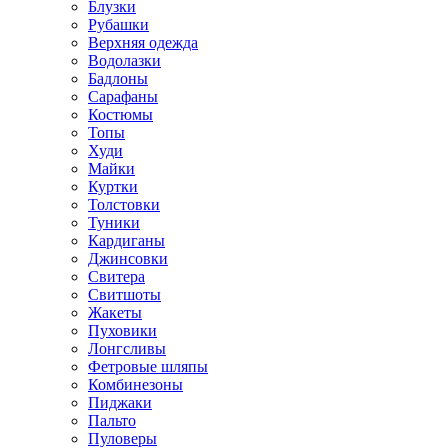
Блузки
Рубашки
Верхняя одежда
Водолазки
Бадлоны
Сарафаны
Костюмы
Топы
Худи
Майки
Куртки
Толстовки
Туники
Кардиганы
Джинсовки
Свитера
Свитшоты
Жакеты
Пуховики
Лонгсливы
Фетровые шляпы
Комбинезоны
Пиджаки
Пальто
Пуловеры