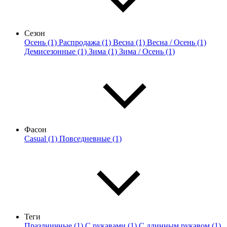
Сезон
Осень (1)
Распродажа (1)
Весна (1)
Весна / Осень (1)
Демисезонные (1)
Зима (1)
Зима / Осень (1)
Фасон
Casual (1)
Повседневные (1)
Теги
Праздничные (1)
С рукавами (1)
С длинным рукавом (1)