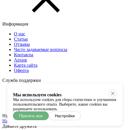
Информация
О нас
Статьи
Отзывы
Часто задаваемые вопросы
Контакты
Архив
Карта сайта
Оферта
Служба поддержки
Оплата и доставка
Мы используем cookies
Гарантии и возврат
Мы используем cookies для сбора статистики и улучшения
Таблица размеров
пользовательского опыта. Выберите, какие cookies вы
Примерка
разрешаете использовать.
Нужна помощь?
Принять все
Настройки
Напишите нам
Давайте дружить