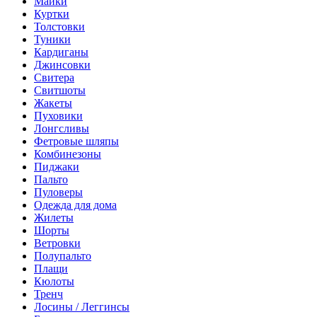
Майки
Куртки
Толстовки
Туники
Кардиганы
Джинсовки
Свитера
Свитшоты
Жакеты
Пуховики
Лонгсливы
Фетровые шляпы
Комбинезоны
Пиджаки
Пальто
Пуловеры
Одежда для дома
Жилеты
Шорты
Ветровки
Полупальто
Плащи
Кюлоты
Тренч
Лосины / Леггинсы