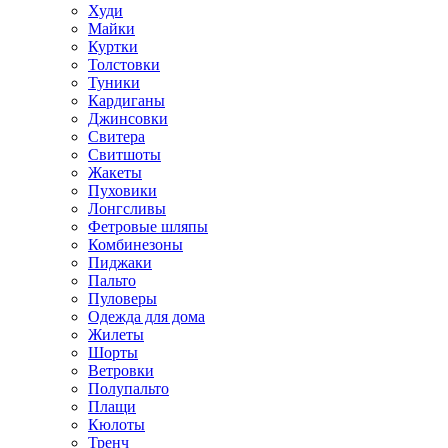
Худи
Майки
Куртки
Толстовки
Туники
Кардиганы
Джинсовки
Свитера
Свитшоты
Жакеты
Пуховики
Лонгсливы
Фетровые шляпы
Комбинезоны
Пиджаки
Пальто
Пуловеры
Одежда для дома
Жилеты
Шорты
Ветровки
Полупальто
Плащи
Кюлоты
Тренч