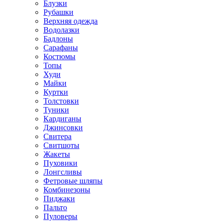
Блузки
Рубашки
Верхняя одежда
Водолазки
Бадлоны
Сарафаны
Костюмы
Топы
Худи
Майки
Куртки
Толстовки
Туники
Кардиганы
Джинсовки
Свитера
Свитшоты
Жакеты
Пуховики
Лонгсливы
Фетровые шляпы
Комбинезоны
Пиджаки
Пальто
Пуловеры