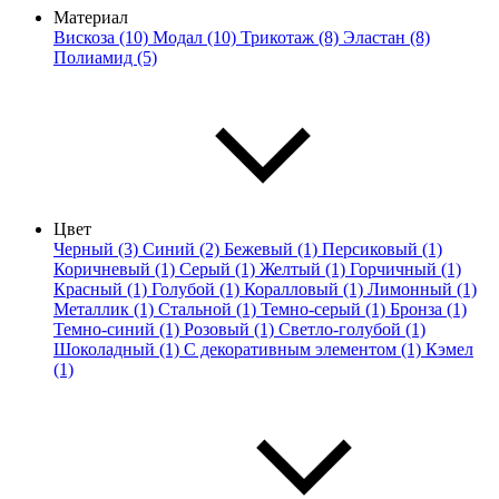
Материал
Вискоза (10)
Модал (10)
Трикотаж (8)
Эластан (8)
Полиамид (5)
Цвет
Черный (3)
Синий (2)
Бежевый (1)
Персиковый (1)
Коричневый (1)
Серый (1)
Желтый (1)
Горчичный (1)
Красный (1)
Голубой (1)
Коралловый (1)
Лимонный (1)
Металлик (1)
Стальной (1)
Темно-серый (1)
Бронза (1)
Темно-синий (1)
Розовый (1)
Светло-голубой (1)
Шоколадный (1)
С декоративным элементом (1)
Кэмел
(1)