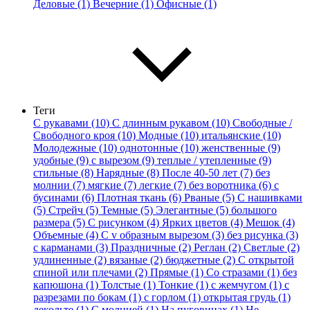
Деловые (1)
Вечерние (1)
Офисные (1)
Теги
С рукавами (10)
С длинным рукавом (10)
Свободные /
Свободного кроя (10)
Модные (10)
итальянские (10)
Молодежные (10)
однотонные (10)
женственные (9)
удобные (9)
с вырезом (9)
теплые / утепленные (9)
стильные (8)
Нарядные (8)
После 40-50 лет (7)
без
молнии (7)
мягкие (7)
легкие (7)
без воротника (6)
с
бусинами (6)
Плотная ткань (6)
Рваные (5)
С нашивками
(5)
Стрейч (5)
Темные (5)
Элегантные (5)
большого
размера (5)
С рисунком (4)
Ярких цветов (4)
Мешок (4)
Объемные (4)
С v образным вырезом (3)
без рисунка (3)
с карманами (3)
Праздничные (2)
Реглан (2)
Светлые (2)
удлиненные (2)
вязаные (2)
бюджетные (2)
С открытой
спиной или плечами (2)
Прямые (1)
Со стразами (1)
без
капюшона (1)
Толстые (1)
Тонкие (1)
с жемчугом (1)
с
разрезами по бокам (1)
с горлом (1)
открытая грудь (1)
декольте (1)
С молнией (1)
На пуговицах (1)
Не