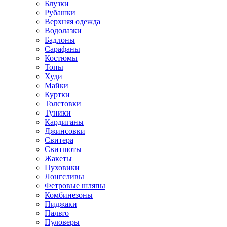
Блузки
Рубашки
Верхняя одежда
Водолазки
Бадлоны
Сарафаны
Костюмы
Топы
Худи
Майки
Куртки
Толстовки
Туники
Кардиганы
Джинсовки
Свитера
Свитшоты
Жакеты
Пуховики
Лонгсливы
Фетровые шляпы
Комбинезоны
Пиджаки
Пальто
Пуловеры