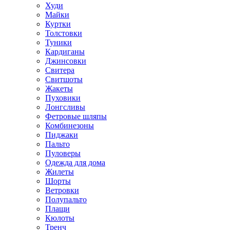
Худи
Майки
Куртки
Толстовки
Туники
Кардиганы
Джинсовки
Свитера
Свитшоты
Жакеты
Пуховики
Лонгсливы
Фетровые шляпы
Комбинезоны
Пиджаки
Пальто
Пуловеры
Одежда для дома
Жилеты
Шорты
Ветровки
Полупальто
Плащи
Кюлоты
Тренч