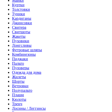
Майки
Куртки
Толстовки
Туники
Кардиганы
Джинсовки
Свитера
Свитшоты
Жакеты
Пуховики
Лонгсливы
Фетровые шляпы
Комбинезоны
Пиджаки
Пальто
Пуловеры
Одежда для дома
Жилеты
Шорты
Ветровки
Полупальто
Плащи
Кюлоты
Тренч
Лосины / Леггинсы