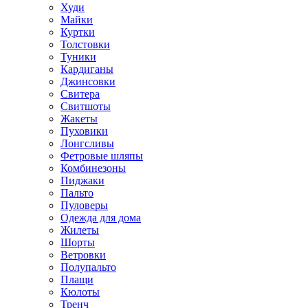
Худи
Майки
Куртки
Толстовки
Туники
Кардиганы
Джинсовки
Свитера
Свитшоты
Жакеты
Пуховики
Лонгсливы
Фетровые шляпы
Комбинезоны
Пиджаки
Пальто
Пуловеры
Одежда для дома
Жилеты
Шорты
Ветровки
Полупальто
Плащи
Кюлоты
Тренч