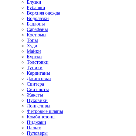
Блузки
Рубашки
Верхняя одежда
Водолазки
Бадлоны
Сарафаны
Костюмы
Топы
Худи
Майки
Куртки
Толстовки
Туники
Кардиганы
Джинсовки
Свитера
Свитшоты
Жакеты
Пуховики
Лонгсливы
Фетровые шляпы
Комбинезоны
Пиджаки
Пальто
Пуловеры