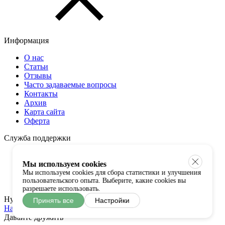
Информация
О нас
Статьи
Отзывы
Часто задаваемые вопросы
Контакты
Архив
Карта сайта
Оферта
Служба поддержки
Оплата и доставка
Гарантии и возврат
Мы используем cookies
Таблица размеров
Мы используем cookies для сбора статистики и улучшения
пользовательского опыта. Выберите, какие cookies вы
Примерка
разрешаете использовать.
Нужна помощь?
Принять все
Настройки
Напишите нам
Давайте дружить