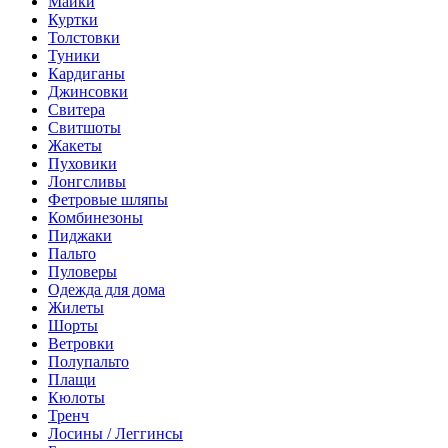
Майки
Куртки
Толстовки
Туники
Кардиганы
Джинсовки
Свитера
Свитшоты
Жакеты
Пуховики
Лонгсливы
Фетровые шляпы
Комбинезоны
Пиджаки
Пальто
Пуловеры
Одежда для дома
Жилеты
Шорты
Ветровки
Полупальто
Плащи
Кюлоты
Тренч
Лосины / Леггинсы