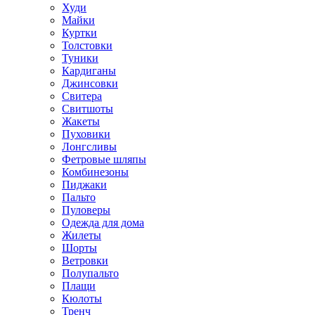
Худи
Майки
Куртки
Толстовки
Туники
Кардиганы
Джинсовки
Свитера
Свитшоты
Жакеты
Пуховики
Лонгсливы
Фетровые шляпы
Комбинезоны
Пиджаки
Пальто
Пуловеры
Одежда для дома
Жилеты
Шорты
Ветровки
Полупальто
Плащи
Кюлоты
Тренч