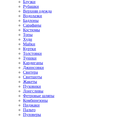
Блузки
Рубашки
Верхняя одежда
Водолазки
Бадлоны
Сарафаны
Костюмы
Топы
Худи
Майки
Куртки
Толстовки
Туники
Кардиганы
Джинсовки
Свитера
Свитшоты
Жакеты
Пуховики
Лонгсливы
Фетровые шляпы
Комбинезоны
Пиджаки
Пальто
Пуловеры