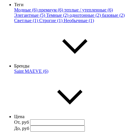
Теги
Модные (6)
премиум (6)
теплые / утепленные (6)
Элегантные (5)
Темные (2)
однотонные (2)
базовые (2)
Светлые (1)
Строгие (1)
Необычные (1)
Бренды
Saint MAEVE (6)
Цена
От, руб
До, руб