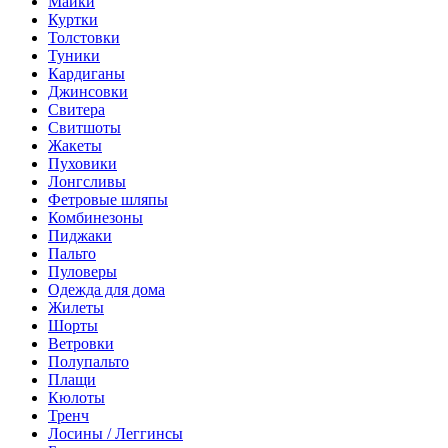
Майки
Куртки
Толстовки
Туники
Кардиганы
Джинсовки
Свитера
Свитшоты
Жакеты
Пуховики
Лонгсливы
Фетровые шляпы
Комбинезоны
Пиджаки
Пальто
Пуловеры
Одежда для дома
Жилеты
Шорты
Ветровки
Полупальто
Плащи
Кюлоты
Тренч
Лосины / Леггинсы