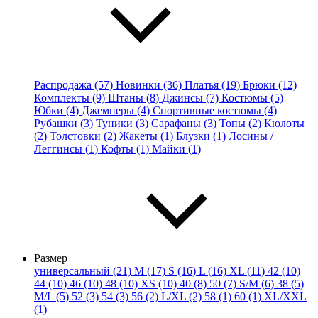
Распродажа (57)
Новинки (36)
Платья (19)
Брюки (12)
Комплекты (9)
Штаны (8)
Джинсы (7)
Костюмы (5)
Юбки (4)
Джемперы (4)
Спортивные костюмы (4)
Рубашки (3)
Туники (3)
Сарафаны (3)
Топы (2)
Кюлоты
(2)
Толстовки (2)
Жакеты (1)
Блузки (1)
Лосины /
Леггинсы (1)
Кофты (1)
Майки (1)
Размер
универсальный (21)
M (17)
S (16)
L (16)
XL (11)
42 (10)
44 (10)
46 (10)
48 (10)
XS (10)
40 (8)
50 (7)
S/M (6)
38 (5)
M/L (5)
52 (3)
54 (3)
56 (2)
L/XL (2)
58 (1)
60 (1)
XL/XXL
(1)