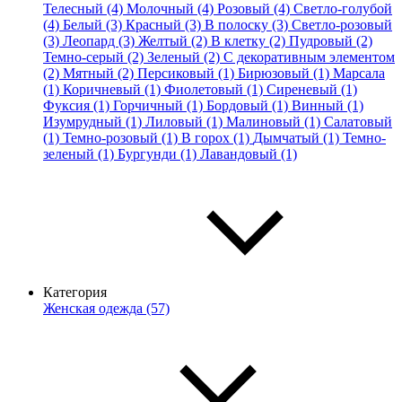
Телесный (4)
Молочный (4)
Розовый (4)
Светло-голубой
(4)
Белый (3)
Красный (3)
В полоску (3)
Светло-розовый
(3)
Леопард (3)
Желтый (2)
В клетку (2)
Пудровый (2)
Темно-серый (2)
Зеленый (2)
С декоративным элементом
(2)
Мятный (2)
Персиковый (1)
Бирюзовый (1)
Марсала
(1)
Коричневый (1)
Фиолетовый (1)
Сиреневый (1)
Фуксия (1)
Горчичный (1)
Бордовый (1)
Винный (1)
Изумрудный (1)
Лиловый (1)
Малиновый (1)
Салатовый
(1)
Темно-розовый (1)
В горох (1)
Дымчатый (1)
Темно-
зеленый (1)
Бургунди (1)
Лавандовый (1)
Категория
Женская одежда (57)