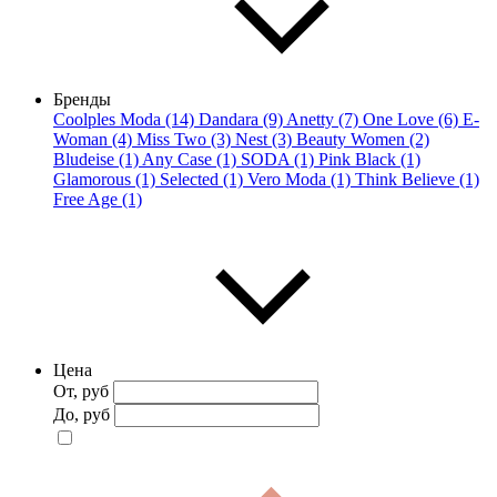
Бренды
Coolples Moda (14)
Dandara (9)
Anetty (7)
One Love (6)
E-
Woman (4)
Miss Two (3)
Nest (3)
Beauty Women (2)
Bludeise (1)
Any Case (1)
SODA (1)
Pink Black (1)
Glamorous (1)
Selected (1)
Vero Moda (1)
Think Believe (1)
Free Age (1)
Цена
От, руб
До, руб