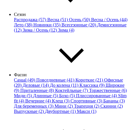
Сезон
Распродажа (57)
Весна (51)
Осень (50)
Весна / Осень (44)
Лето (38)
Новинки (35)
Всесезонные (20)
Демисезонные
(12)
Зима / Осень (12)
Зима (4)
Фасон
Casual (49)
Повседневные (41)
Короткие (21)
Офисные
(20)
Деловые (14)
До колена (11)
Классика (9)
Широкие
(9)
Приталенные (8)
Коктейльные (7)
Торжественные (6)
Миди (5)
Длинные (5)
Бохо (5)
Плиссированные (4)
Slim
fit (4)
Вечерние (4)
Клеш (3)
Спортивные (3)
Бананы (3)
Для беременных (3)
Мини (2)
Трапеция (2)
Скинни (2)
Выпускные (2)
Двубортные (1)
Макси (1)