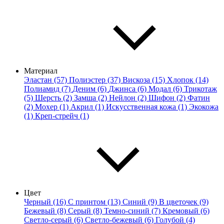
Материал
Эластан (57)
Полиэстер (37)
Вискоза (15)
Хлопок (14)
Полиамид (7)
Деним (6)
Джинса (6)
Модал (6)
Трикотаж
(5)
Шерсть (2)
Замша (2)
Нейлон (2)
Шифон (2)
Фатин
(2)
Мохер (1)
Акрил (1)
Искусственная кожа (1)
Экокожа
(1)
Креп-стрейч (1)
Цвет
Черный (16)
С принтом (13)
Синий (9)
В цветочек (9)
Бежевый (8)
Серый (8)
Темно-синий (7)
Кремовый (6)
Светло-серый (6)
Светло-бежевый (6)
Голубой (4)