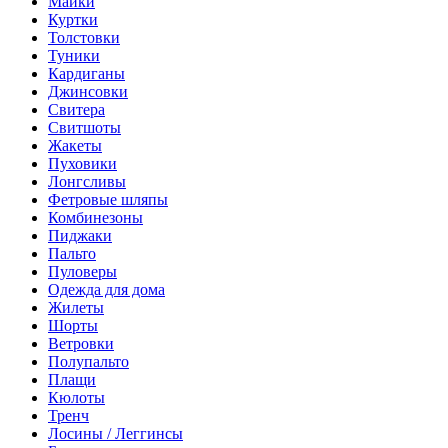
Майки
Куртки
Толстовки
Туники
Кардиганы
Джинсовки
Свитера
Свитшоты
Жакеты
Пуховики
Лонгсливы
Фетровые шляпы
Комбинезоны
Пиджаки
Пальто
Пуловеры
Одежда для дома
Жилеты
Шорты
Ветровки
Полупальто
Плащи
Кюлоты
Тренч
Лосины / Леггинсы