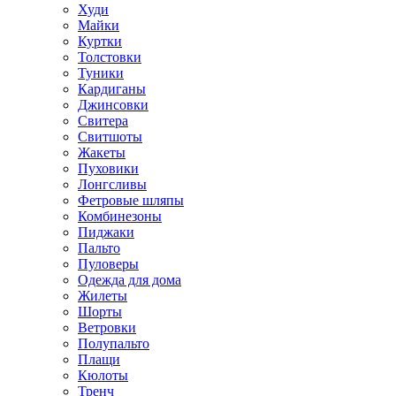
Худи
Майки
Куртки
Толстовки
Туники
Кардиганы
Джинсовки
Свитера
Свитшоты
Жакеты
Пуховики
Лонгсливы
Фетровые шляпы
Комбинезоны
Пиджаки
Пальто
Пуловеры
Одежда для дома
Жилеты
Шорты
Ветровки
Полупальто
Плащи
Кюлоты
Тренч