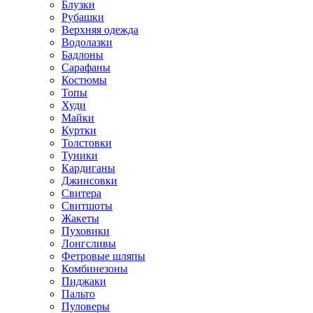
Блузки
Рубашки
Верхняя одежда
Водолазки
Бадлоны
Сарафаны
Костюмы
Топы
Худи
Майки
Куртки
Толстовки
Туники
Кардиганы
Джинсовки
Свитера
Свитшоты
Жакеты
Пуховики
Лонгсливы
Фетровые шляпы
Комбинезоны
Пиджаки
Пальто
Пуловеры