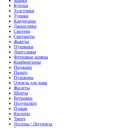
Майки
Куртки
Толстовки
Туники
Кардиганы
Джинсовки
Свитера
Свитшоты
Жакеты
Пуховики
Лонгсливы
Фетровые шляпы
Комбинезоны
Пиджаки
Пальто
Пуловеры
Одежда для дома
Жилеты
Шорты
Ветровки
Полупальто
Плащи
Кюлоты
Тренч
Лосины / Леггинсы