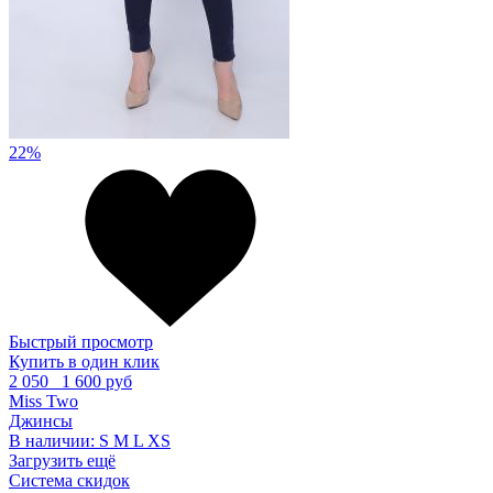
22%
Быстрый просмотр
Купить в один клик
2 050
1 600 руб
Miss Two
Джинсы
В наличии:
S
M
L
XS
Загрузить ещё
Система скидок