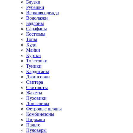
Блузки
Рубашки
Верхняя одежда
Водолазки
Бадлоны
Сарафаны
Костюмы
Топы
Худи
Майки
Куртки
Толстовки
Туники
Кардиганы
Джинсовки
Свитера
Свитшоты
Жакеты
Пуховики
Лонгсливы
Фетровые шляпы
Комбинезоны
Пиджаки
Пальто
Пуловеры