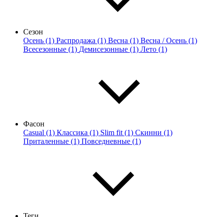
Сезон
Осень (1)
Распродажа (1)
Весна (1)
Весна / Осень (1)
Всесезонные (1)
Демисезонные (1)
Лето (1)
Фасон
Casual (1)
Классика (1)
Slim fit (1)
Скинни (1)
Приталенные (1)
Повседневные (1)
Теги