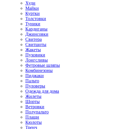
Худи
Майки
Куртки
Толстовки
Туники
Кардиганы
Джинсовки
Свитера
Свитшоты
Жакеты
Пуховики
Лонгсливы
Фетровые шляпы
Комбинезоны
Пиджаки
Пальто
Пуловеры
Одежда для дома
Жилеты
Шорты
Ветровки
Полупальто
Плащи
Кюлоты
Тренч