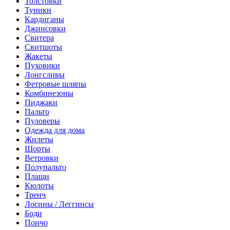
Толстовки
Туники
Кардиганы
Джинсовки
Свитера
Свитшоты
Жакеты
Пуховики
Лонгсливы
Фетровые шляпы
Комбинезоны
Пиджаки
Пальто
Пуловеры
Одежда для дома
Жилеты
Шорты
Ветровки
Полупальто
Плащи
Кюлоты
Тренч
Лосины / Леггинсы
Боди
Пончо