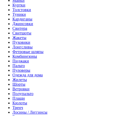
Майки
Куртки
Толстовки
Туники
Кардиганы
Джинсовки
Свитера
Свитшоты
Жакеты
Пуховики
Лонгсливы
Фетровые шляпы
Комбинезоны
Пиджаки
Пальто
Пуловеры
Одежда для дома
Жилеты
Шорты
Ветровки
Полупальто
Плащи
Кюлоты
Тренч
Лосины / Леггинсы