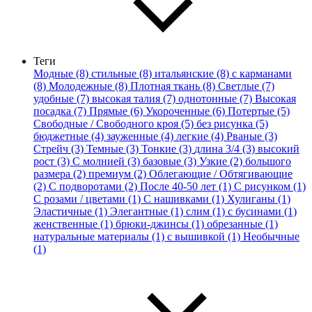
Теги
Модные (8)
стильные (8)
итальянские (8)
с карманами
(8)
Молодежные (8)
Плотная ткань (8)
Светлые (7)
удобные (7)
высокая талия (7)
однотонные (7)
Высокая
посадка (7)
Прямые (6)
Укороченные (6)
Потертые (5)
Свободные / Свободного кроя (5)
без рисунка (5)
бюджетные (4)
зауженные (4)
легкие (4)
Рваные (3)
Стрейч (3)
Темные (3)
Тонкие (3)
длина 3/4 (3)
высокий
рост (3)
С молнией (3)
базовые (3)
Узкие (2)
большого
размера (2)
премиум (2)
Облегающие / Обтягивающие
(2)
С подворотами (2)
После 40-50 лет (1)
С рисунком (1)
С розами / цветами (1)
С нашивками (1)
Хулиганы (1)
Эластичные (1)
Элегантные (1)
слим (1)
с бусинами (1)
женственные (1)
брюки-джинсы (1)
обрезанные (1)
натуральные материалы (1)
с вышивкой (1)
Необычные
(1)