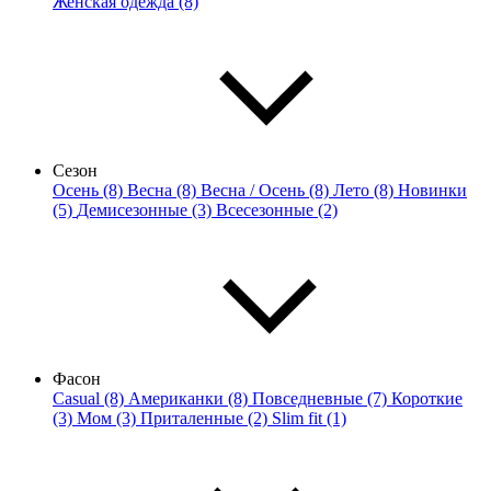
Женская одежда (8)
Сезон
Осень (8)
Весна (8)
Весна / Осень (8)
Лето (8)
Новинки
(5)
Демисезонные (3)
Всесезонные (2)
Фасон
Casual (8)
Американки (8)
Повседневные (7)
Короткие
(3)
Мом (3)
Приталенные (2)
Slim fit (1)