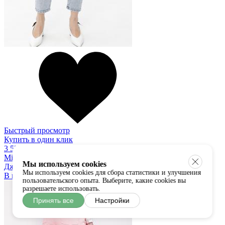
Быстрый просмотр
Купить в один клик
3 550 руб
Miss Bon Bon
Мы используем cookies
Джинсы
Мы используем cookies для сбора статистики и улучшения
В наличии:
42
44
46
48
50
52
пользовательского опыта. Выберите, какие cookies вы
разрешаете использовать.
Принять все
Настройки