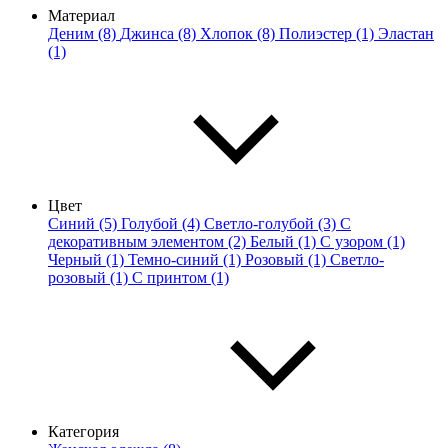
Материал
Деним (8)
Джинса (8)
Хлопок (8)
Полиэстер (1)
Эластан
(1)
Цвет
Синий (5)
Голубой (4)
Светло-голубой (3)
С
декоративным элементом (2)
Белый (1)
С узором (1)
Черный (1)
Темно-синий (1)
Розовый (1)
Светло-
розовый (1)
С принтом (1)
Категория