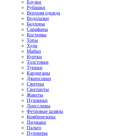
Блузки
Рубашки
Верхняя одежда
Водолазки
Бадлоны
Сарафаны
Костюмы
Топы
Худи
Майки
Куртки
Толстовки
Туники
Кардиганы
Джинсовки
Свитера
Свитшоты
Жакеты
Пуховики
Лонгсливы
Фетровые шляпы
Комбинезоны
Пиджаки
Пальто
Пуловеры