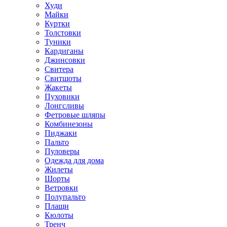
Худи
Майки
Куртки
Толстовки
Туники
Кардиганы
Джинсовки
Свитера
Свитшоты
Жакеты
Пуховики
Лонгсливы
Фетровые шляпы
Комбинезоны
Пиджаки
Пальто
Пуловеры
Одежда для дома
Жилеты
Шорты
Ветровки
Полупальто
Плащи
Кюлоты
Тренч