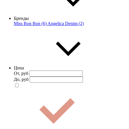
Бренды
Miss Bon Bon (6)
Angelica Denim (2)
Цена
От, руб
До, руб