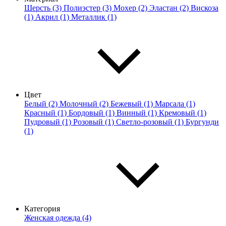
Шерсть (3)
Полиэстер (3)
Мохер (2)
Эластан (2)
Вискоза
(1)
Акрил (1)
Металлик (1)
Цвет
Белый (2)
Молочный (2)
Бежевый (1)
Марсала (1)
Красный (1)
Бордовый (1)
Винный (1)
Кремовый (1)
Пудровый (1)
Розовый (1)
Светло-розовый (1)
Бургунди
(1)
Категория
Женская одежда (4)