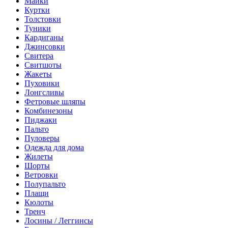
Майки
Куртки
Толстовки
Туники
Кардиганы
Джинсовки
Свитера
Свитшоты
Жакеты
Пуховики
Лонгсливы
Фетровые шляпы
Комбинезоны
Пиджаки
Пальто
Пуловеры
Одежда для дома
Жилеты
Шорты
Ветровки
Полупальто
Плащи
Кюлоты
Тренч
Лосины / Леггинсы