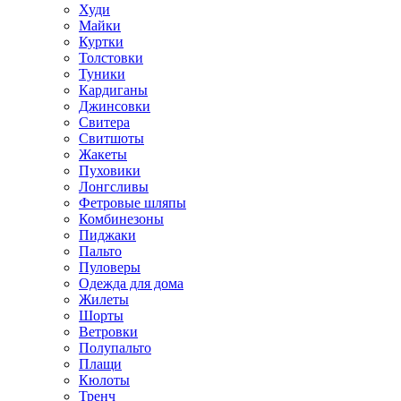
Худи
Майки
Куртки
Толстовки
Туники
Кардиганы
Джинсовки
Свитера
Свитшоты
Жакеты
Пуховики
Лонгсливы
Фетровые шляпы
Комбинезоны
Пиджаки
Пальто
Пуловеры
Одежда для дома
Жилеты
Шорты
Ветровки
Полупальто
Плащи
Кюлоты
Тренч