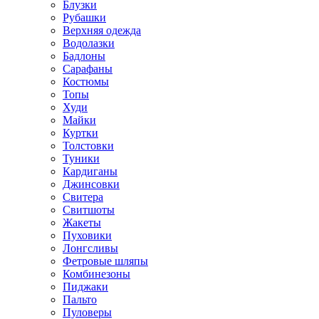
Блузки
Рубашки
Верхняя одежда
Водолазки
Бадлоны
Сарафаны
Костюмы
Топы
Худи
Майки
Куртки
Толстовки
Туники
Кардиганы
Джинсовки
Свитера
Свитшоты
Жакеты
Пуховики
Лонгсливы
Фетровые шляпы
Комбинезоны
Пиджаки
Пальто
Пуловеры