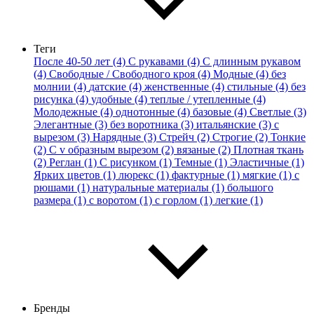
Теги
После 40-50 лет (4)
С рукавами (4)
С длинным рукавом
(4)
Свободные / Свободного кроя (4)
Модные (4)
без
молнии (4)
датские (4)
женственные (4)
стильные (4)
без
рисунка (4)
удобные (4)
теплые / утепленные (4)
Молодежные (4)
однотонные (4)
базовые (4)
Светлые (3)
Элегантные (3)
без воротника (3)
итальянские (3)
с
вырезом (3)
Нарядные (3)
Стрейч (2)
Строгие (2)
Тонкие
(2)
С v образным вырезом (2)
вязаные (2)
Плотная ткань
(2)
Реглан (1)
С рисунком (1)
Темные (1)
Эластичные (1)
Ярких цветов (1)
люрекс (1)
фактурные (1)
мягкие (1)
с
рюшами (1)
натуральные материалы (1)
большого
размера (1)
с воротом (1)
с горлом (1)
легкие (1)
Бренды