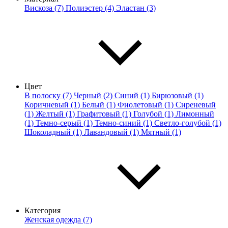
Вискоза (7)
Полиэстер (4)
Эластан (3)
Цвет
В полоску (7)
Черный (2)
Синий (1)
Бирюзовый (1)
Коричневый (1)
Белый (1)
Фиолетовый (1)
Сиреневый
(1)
Желтый (1)
Графитовый (1)
Голубой (1)
Лимонный
(1)
Темно-серый (1)
Темно-синий (1)
Светло-голубой (1)
Шоколадный (1)
Лавандовый (1)
Мятный (1)
Категория
Женская одежда (7)