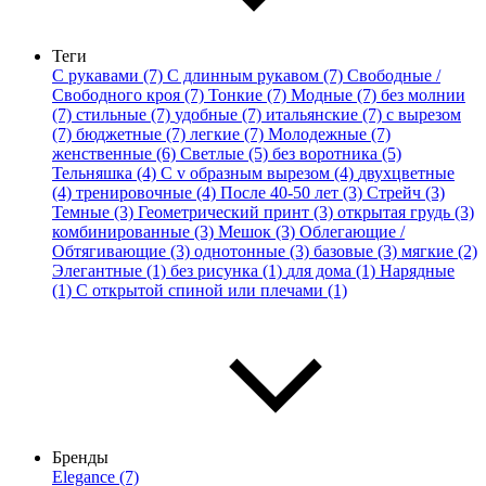
Теги
С рукавами (7)
С длинным рукавом (7)
Свободные /
Свободного кроя (7)
Тонкие (7)
Модные (7)
без молнии
(7)
стильные (7)
удобные (7)
итальянские (7)
с вырезом
(7)
бюджетные (7)
легкие (7)
Молодежные (7)
женственные (6)
Светлые (5)
без воротника (5)
Тельняшка (4)
С v образным вырезом (4)
двухцветные
(4)
тренировочные (4)
После 40-50 лет (3)
Стрейч (3)
Темные (3)
Геометрический принт (3)
открытая грудь (3)
комбинированные (3)
Мешок (3)
Облегающие /
Обтягивающие (3)
однотонные (3)
базовые (3)
мягкие (2)
Элегантные (1)
без рисунка (1)
для дома (1)
Нарядные
(1)
С открытой спиной или плечами (1)
Бренды
Elegance (7)