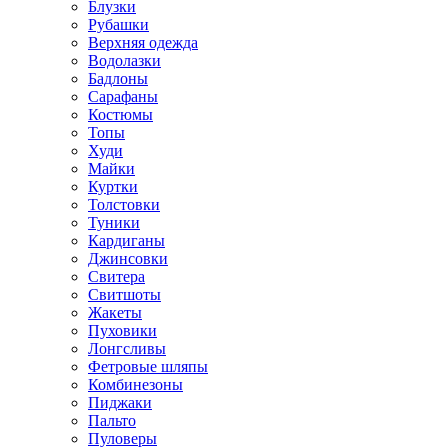
Блузки
Рубашки
Верхняя одежда
Водолазки
Бадлоны
Сарафаны
Костюмы
Топы
Худи
Майки
Куртки
Толстовки
Туники
Кардиганы
Джинсовки
Свитера
Свитшоты
Жакеты
Пуховики
Лонгсливы
Фетровые шляпы
Комбинезоны
Пиджаки
Пальто
Пуловеры