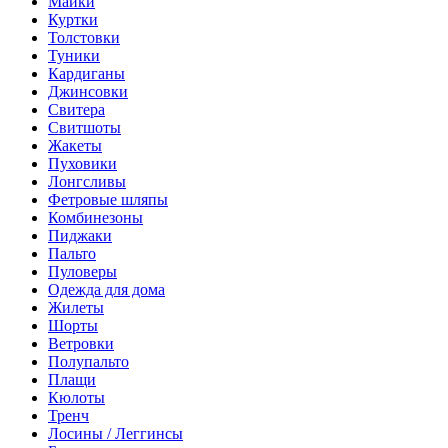
Майки
Куртки
Толстовки
Туники
Кардиганы
Джинсовки
Свитера
Свитшоты
Жакеты
Пуховики
Лонгсливы
Фетровые шляпы
Комбинезоны
Пиджаки
Пальто
Пуловеры
Одежда для дома
Жилеты
Шорты
Ветровки
Полупальто
Плащи
Кюлоты
Тренч
Лосины / Леггинсы