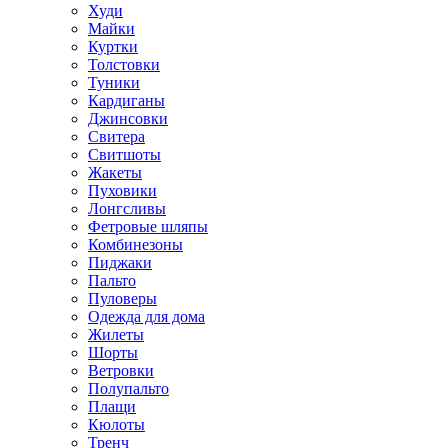
Худи
Майки
Куртки
Толстовки
Туники
Кардиганы
Джинсовки
Свитера
Свитшоты
Жакеты
Пуховики
Лонгсливы
Фетровые шляпы
Комбинезоны
Пиджаки
Пальто
Пуловеры
Одежда для дома
Жилеты
Шорты
Ветровки
Полупальто
Плащи
Кюлоты
Тренч