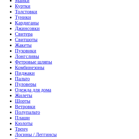
Майки
Куртки
Толстовки
Туники
Кардиганы
Джинсовки
Свитера
Свитшоты
Жакеты
Пуховики
Лонгсливы
Фетровые шляпы
Комбинезоны
Пиджаки
Пальто
Пуловеры
Одежда для дома
Жилеты
Шорты
Ветровки
Полупальто
Плащи
Кюлоты
Тренч
Лосины / Леггинсы