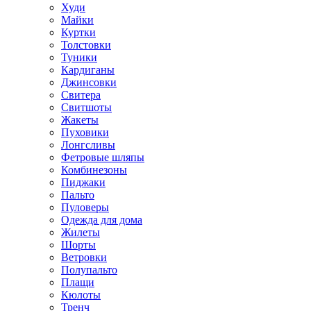
Худи
Майки
Куртки
Толстовки
Туники
Кардиганы
Джинсовки
Свитера
Свитшоты
Жакеты
Пуховики
Лонгсливы
Фетровые шляпы
Комбинезоны
Пиджаки
Пальто
Пуловеры
Одежда для дома
Жилеты
Шорты
Ветровки
Полупальто
Плащи
Кюлоты
Тренч