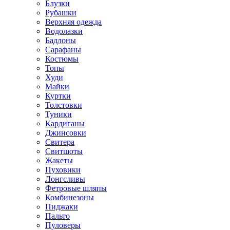
Блузки
Рубашки
Верхняя одежда
Водолазки
Бадлоны
Сарафаны
Костюмы
Топы
Худи
Майки
Куртки
Толстовки
Туники
Кардиганы
Джинсовки
Свитера
Свитшоты
Жакеты
Пуховики
Лонгсливы
Фетровые шляпы
Комбинезоны
Пиджаки
Пальто
Пуловеры