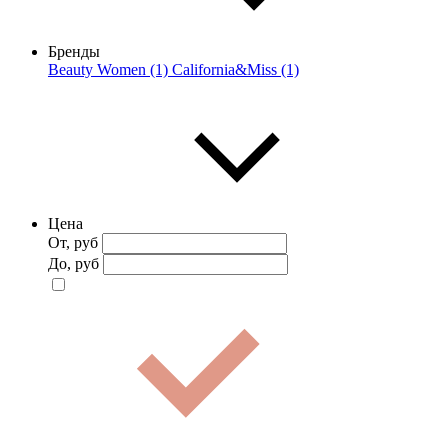
Бренды
Beauty Women (1)
California&Miss (1)
Цена
От, руб
До, руб