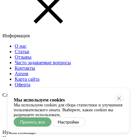
Информация
О нас
Статьи
Отзывы
Часто задаваемые вопросы
Контакты
Архив
Карта сайта
Оферта
Служба поддержки
Мы используем cookies
Оплата и доставка
Мы используем cookies для сбора статистики и улучшения
пользовательского опыта. Выберите, какие cookies вы
Гарантии и возврат
разрешаете использовать.
Таблица размеров
Примерка
Принять все
Настройки
Нужна помощь?