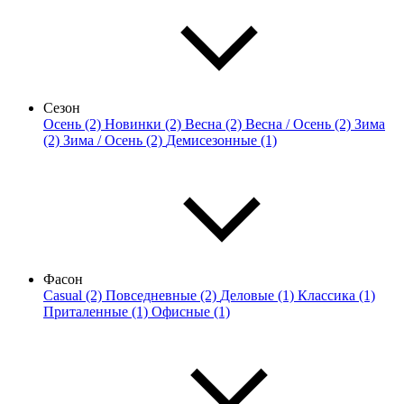
Сезон
Осень (2)
Новинки (2)
Весна (2)
Весна / Осень (2)
Зима
(2)
Зима / Осень (2)
Демисезонные (1)
Фасон
Casual (2)
Повседневные (2)
Деловые (1)
Классика (1)
Приталенные (1)
Офисные (1)