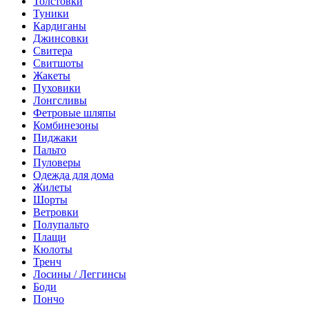
Толстовки
Туники
Кардиганы
Джинсовки
Свитера
Свитшоты
Жакеты
Пуховики
Лонгсливы
Фетровые шляпы
Комбинезоны
Пиджаки
Пальто
Пуловеры
Одежда для дома
Жилеты
Шорты
Ветровки
Полупальто
Плащи
Кюлоты
Тренч
Лосины / Леггинсы
Боди
Пончо