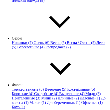
Женская одежда (8)
Сезон
Новинки (7)
Осень (6)
Весна (5)
Весна / Осень (5)
Лето
(5)
Всесезонные (4)
Распродажа (2)
Фасон
Торжественные (8)
Вечерние (5)
Коктейльные (5)
Короткие (4)
Свадебные (4)
Выпускные (4)
Миди (3)
Приталенные (3)
Мини (2)
Длинные (2)
Деловые (1)
До
колена (1)
Макси (1)
Для беременных (1)
Офисные (1)
Бохо (1)