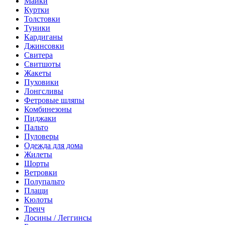
Майки
Куртки
Толстовки
Туники
Кардиганы
Джинсовки
Свитера
Свитшоты
Жакеты
Пуховики
Лонгсливы
Фетровые шляпы
Комбинезоны
Пиджаки
Пальто
Пуловеры
Одежда для дома
Жилеты
Шорты
Ветровки
Полупальто
Плащи
Кюлоты
Тренч
Лосины / Леггинсы