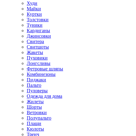
Худи
Майки
Куртки
Толстовки
Туники
Кардиганы
Джинсовки
Свитера
Свитшоты
Жакеты
Пуховики
Лонгсливы
Фетровые шляпы
Комбинезоны
Пиджаки
Пальто
Пуловеры
Одежда для дома
Жилеты
Шорты
Ветровки
Полупальто
Плащи
Кюлоты
Тренч