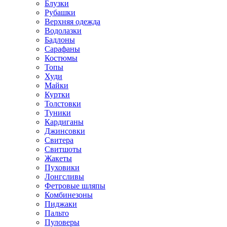
Блузки
Рубашки
Верхняя одежда
Водолазки
Бадлоны
Сарафаны
Костюмы
Топы
Худи
Майки
Куртки
Толстовки
Туники
Кардиганы
Джинсовки
Свитера
Свитшоты
Жакеты
Пуховики
Лонгсливы
Фетровые шляпы
Комбинезоны
Пиджаки
Пальто
Пуловеры