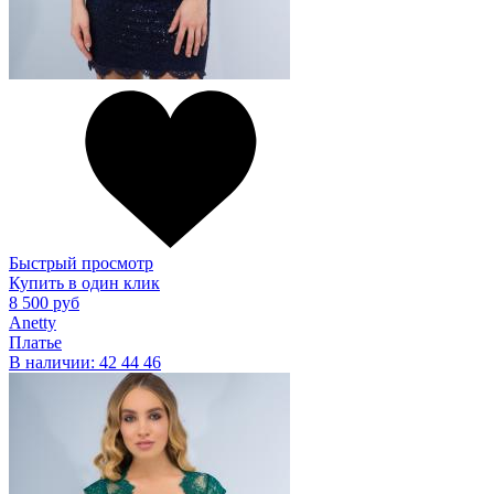
Быстрый просмотр
Купить в один клик
8 500 руб
Anetty
Платье
В наличии:
42
44
46