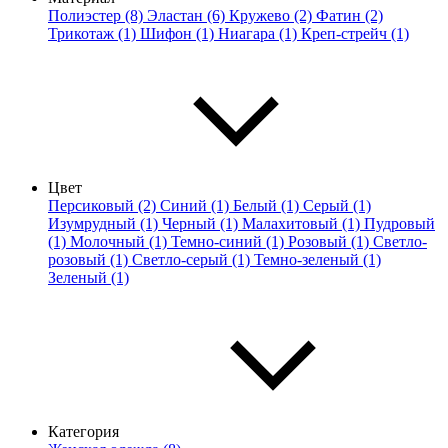
Полиэстер (8)
Эластан (6)
Кружево (2)
Фатин (2)
Трикотаж (1)
Шифон (1)
Ниагара (1)
Креп-стрейч (1)
Цвет
Персиковый (2)
Синий (1)
Белый (1)
Серый (1)
Изумрудный (1)
Черный (1)
Малахитовый (1)
Пудровый
(1)
Молочный (1)
Темно-синий (1)
Розовый (1)
Светло-
розовый (1)
Светло-серый (1)
Темно-зеленый (1)
Зеленый (1)
Категория