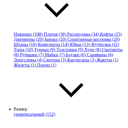
Новинки (108)
Платья (38)
Распродажа (34)
Кофты (25)
Джемперы (20)
Брюки (20)
Спортивные костюмы (20)
Штаны (18)
Комплекты (14)
Юбки (13)
Футболки (11)
Топы (10)
Туники (9)
Толстовки (9)
Худи (8)
Свитшоты
(8)
Рубашки (7)
Майки (7)
Блузки (6)
Сарафаны (6)
Лонгсливы (4)
Свитера (3)
Кардиганы (2)
Жакеты (1)
Жилеты (1)
Пончо (1)
Размер
универсальный (152)