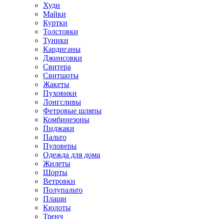
Худи
Майки
Куртки
Толстовки
Туники
Кардиганы
Джинсовки
Свитера
Свитшоты
Жакеты
Пуховики
Лонгсливы
Фетровые шляпы
Комбинезоны
Пиджаки
Пальто
Пуловеры
Одежда для дома
Жилеты
Шорты
Ветровки
Полупальто
Плащи
Кюлоты
Тренч