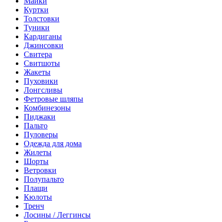
Майки
Куртки
Толстовки
Туники
Кардиганы
Джинсовки
Свитера
Свитшоты
Жакеты
Пуховики
Лонгсливы
Фетровые шляпы
Комбинезоны
Пиджаки
Пальто
Пуловеры
Одежда для дома
Жилеты
Шорты
Ветровки
Полупальто
Плащи
Кюлоты
Тренч
Лосины / Леггинсы