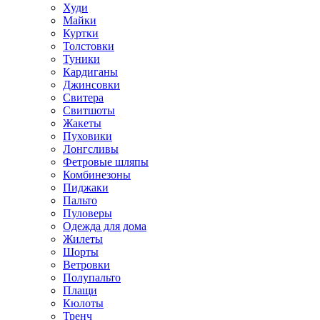
Худи
Майки
Куртки
Толстовки
Туники
Кардиганы
Джинсовки
Свитера
Свитшоты
Жакеты
Пуховики
Лонгсливы
Фетровые шляпы
Комбинезоны
Пиджаки
Пальто
Пуловеры
Одежда для дома
Жилеты
Шорты
Ветровки
Полупальто
Плащи
Кюлоты
Тренч