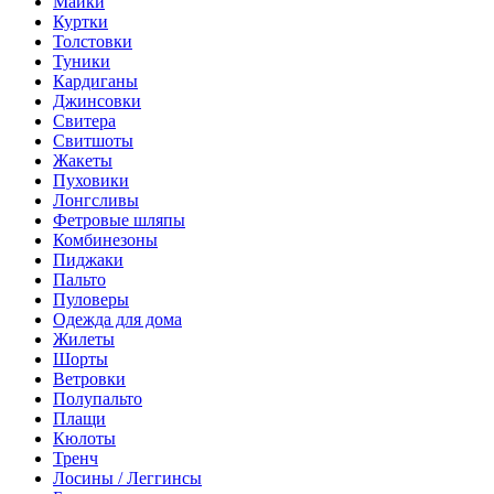
Майки
Куртки
Толстовки
Туники
Кардиганы
Джинсовки
Свитера
Свитшоты
Жакеты
Пуховики
Лонгсливы
Фетровые шляпы
Комбинезоны
Пиджаки
Пальто
Пуловеры
Одежда для дома
Жилеты
Шорты
Ветровки
Полупальто
Плащи
Кюлоты
Тренч
Лосины / Леггинсы