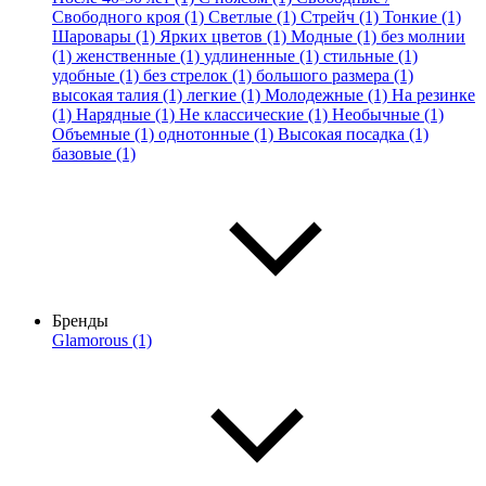
Свободного кроя (1)
Светлые (1)
Стрейч (1)
Тонкие (1)
Шаровары (1)
Ярких цветов (1)
Модные (1)
без молнии
(1)
женственные (1)
удлиненные (1)
стильные (1)
удобные (1)
без стрелок (1)
большого размера (1)
высокая талия (1)
легкие (1)
Молодежные (1)
На резинке
(1)
Нарядные (1)
Не классические (1)
Необычные (1)
Объемные (1)
однотонные (1)
Высокая посадка (1)
базовые (1)
Бренды
Glamorous (1)