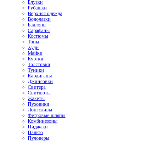
Блузки
Рубашки
Верхняя одежда
Водолазки
Бадлоны
Сарафаны
Костюмы
Топы
Худи
Майки
Куртки
Толстовки
Туники
Кардиганы
Джинсовки
Свитера
Свитшоты
Жакеты
Пуховики
Лонгсливы
Фетровые шляпы
Комбинезоны
Пиджаки
Пальто
Пуловеры