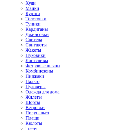
Худи
Майки
Куртки
Толстовки
Туники
Кардиганы
Джинсовки
Свитера
Свитшоты
Жакеты
Пуховики
Лонгсливы
Фетровые шляпы
Комбинезоны
Пиджаки
Пальто
Пуловеры
Одежда для дома
Жилеты
Шорты
Ветровки
Полупальто
Плащи
Кюлоты
Тренч