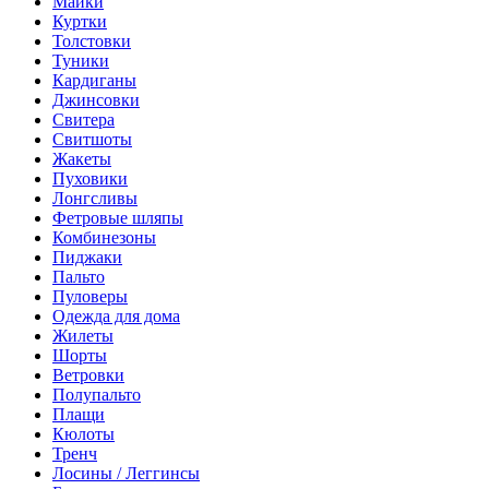
Майки
Куртки
Толстовки
Туники
Кардиганы
Джинсовки
Свитера
Свитшоты
Жакеты
Пуховики
Лонгсливы
Фетровые шляпы
Комбинезоны
Пиджаки
Пальто
Пуловеры
Одежда для дома
Жилеты
Шорты
Ветровки
Полупальто
Плащи
Кюлоты
Тренч
Лосины / Леггинсы