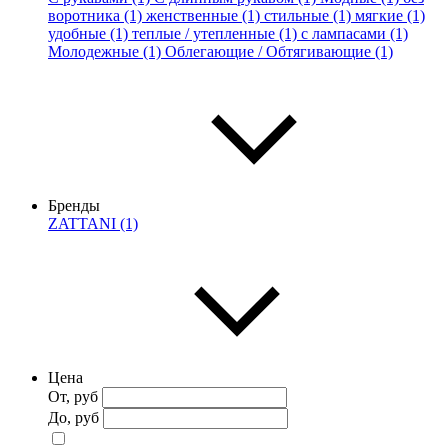
воротника (1)
женственные (1)
стильные (1)
мягкие (1)
удобные (1)
теплые / утепленные (1)
с лампасами (1)
Молодежные (1)
Облегающие / Обтягивающие (1)
Бренды
ZATTANI (1)
Цена
От, руб
До, руб