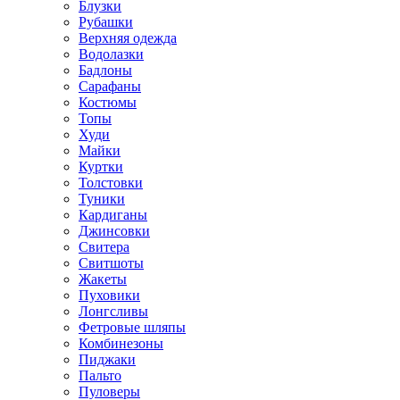
Блузки
Рубашки
Верхняя одежда
Водолазки
Бадлоны
Сарафаны
Костюмы
Топы
Худи
Майки
Куртки
Толстовки
Туники
Кардиганы
Джинсовки
Свитера
Свитшоты
Жакеты
Пуховики
Лонгсливы
Фетровые шляпы
Комбинезоны
Пиджаки
Пальто
Пуловеры