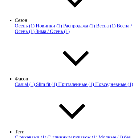
Сезон
Осень (1)
Новинки (1)
Распродажа (1)
Весна (1)
Весна /
Осень (1)
Зима / Осень (1)
Фасон
Casual (1)
Slim fit (1)
Приталенные (1)
Повседневные (1)
Теги
С рукавами (1)
С длинным рукавом (1)
Модные (1)
без