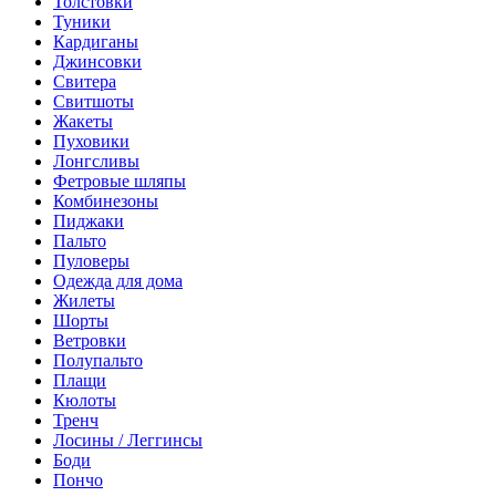
Толстовки
Туники
Кардиганы
Джинсовки
Свитера
Свитшоты
Жакеты
Пуховики
Лонгсливы
Фетровые шляпы
Комбинезоны
Пиджаки
Пальто
Пуловеры
Одежда для дома
Жилеты
Шорты
Ветровки
Полупальто
Плащи
Кюлоты
Тренч
Лосины / Леггинсы
Боди
Пончо