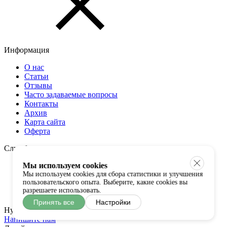
Информация
О нас
Статьи
Отзывы
Часто задаваемые вопросы
Контакты
Архив
Карта сайта
Оферта
Служба поддержки
Оплата и доставка
Мы используем cookies
Гарантии и возврат
Мы используем cookies для сбора статистики и улучшения
пользовательского опыта. Выберите, какие cookies вы
Таблица размеров
разрешаете использовать.
Примерка
Принять все
Настройки
Нужна помощь?
Напишите нам