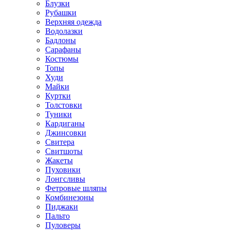
Блузки
Рубашки
Верхняя одежда
Водолазки
Бадлоны
Сарафаны
Костюмы
Топы
Худи
Майки
Куртки
Толстовки
Туники
Кардиганы
Джинсовки
Свитера
Свитшоты
Жакеты
Пуховики
Лонгсливы
Фетровые шляпы
Комбинезоны
Пиджаки
Пальто
Пуловеры