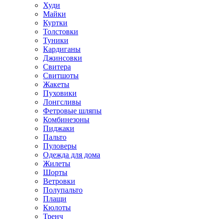
Худи
Майки
Куртки
Толстовки
Туники
Кардиганы
Джинсовки
Свитера
Свитшоты
Жакеты
Пуховики
Лонгсливы
Фетровые шляпы
Комбинезоны
Пиджаки
Пальто
Пуловеры
Одежда для дома
Жилеты
Шорты
Ветровки
Полупальто
Плащи
Кюлоты
Тренч