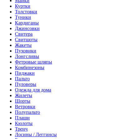
Майки
Куртки
Толстовки
Туники
Кардиганы
Джинсовки
Свитера
Свитшоты
Жакеты
Пуховики
Лонгсливы
Фетровые шляпы
Комбинезоны
Пиджаки
Пальто
Пуловеры
Одежда для дома
Жилеты
Шорты
Ветровки
Полупальто
Плащи
Кюлоты
Тренч
Лосины / Леггинсы