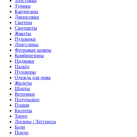
Толстовки
Туники
Кардиганы
Джинсовки
Свитера
Свитшоты
Жакеты
Пуховики
Лонгсливы
Фетровые шляпы
Комбинезоны
Пиджаки
Пальто
Пуловеры
Одежда для дома
Жилеты
Шорты
Ветровки
Полупальто
Плащи
Кюлоты
Тренч
Лосины / Леггинсы
Боди
Пончо