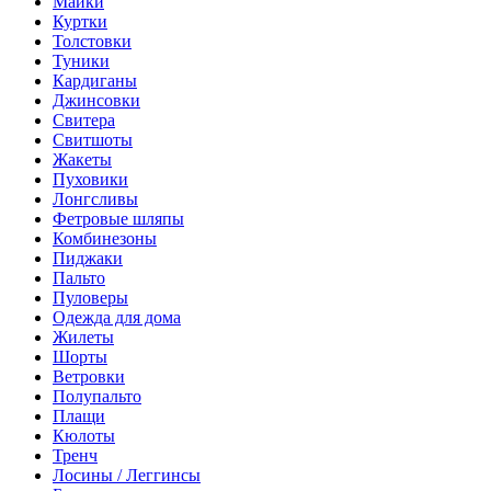
Майки
Куртки
Толстовки
Туники
Кардиганы
Джинсовки
Свитера
Свитшоты
Жакеты
Пуховики
Лонгсливы
Фетровые шляпы
Комбинезоны
Пиджаки
Пальто
Пуловеры
Одежда для дома
Жилеты
Шорты
Ветровки
Полупальто
Плащи
Кюлоты
Тренч
Лосины / Леггинсы