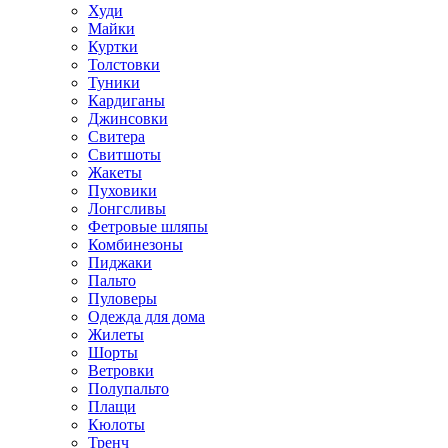
Худи
Майки
Куртки
Толстовки
Туники
Кардиганы
Джинсовки
Свитера
Свитшоты
Жакеты
Пуховики
Лонгсливы
Фетровые шляпы
Комбинезоны
Пиджаки
Пальто
Пуловеры
Одежда для дома
Жилеты
Шорты
Ветровки
Полупальто
Плащи
Кюлоты
Тренч