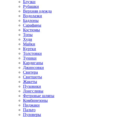
Блузки
Рубашки
Верхняя одежда
Водолазки
Бадлоны
Сарафаны
Костюмы
Топы
Худи
Майки
Куртки
Толстовки
Туники
Кардиганы
Джинсовки
Свитера
Свитшоты
Жакеты
Пуховики
Лонгсливы
Фетровые шляпы
Комбинезоны
Пиджаки
Пальто
Пуловеры