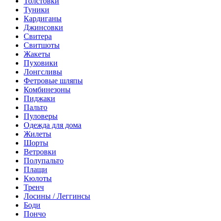
Толстовки
Туники
Кардиганы
Джинсовки
Свитера
Свитшоты
Жакеты
Пуховики
Лонгсливы
Фетровые шляпы
Комбинезоны
Пиджаки
Пальто
Пуловеры
Одежда для дома
Жилеты
Шорты
Ветровки
Полупальто
Плащи
Кюлоты
Тренч
Лосины / Леггинсы
Боди
Пончо