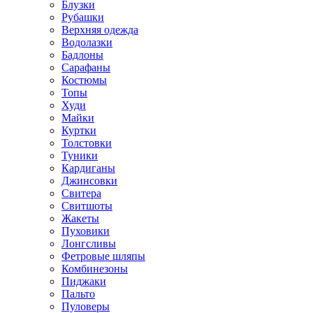
Блузки
Рубашки
Верхняя одежда
Водолазки
Бадлоны
Сарафаны
Костюмы
Топы
Худи
Майки
Куртки
Толстовки
Туники
Кардиганы
Джинсовки
Свитера
Свитшоты
Жакеты
Пуховики
Лонгсливы
Фетровые шляпы
Комбинезоны
Пиджаки
Пальто
Пуловеры