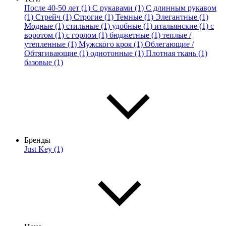
После 40-50 лет (1)
С рукавами (1)
С длинным рукавом
(1)
Стрейч (1)
Строгие (1)
Темные (1)
Элегантные (1)
Модные (1)
стильные (1)
удобные (1)
итальянские (1)
с
воротом (1)
с горлом (1)
бюджетные (1)
теплые /
утепленные (1)
Мужского кроя (1)
Облегающие /
Обтягивающие (1)
однотонные (1)
Плотная ткань (1)
базовые (1)
Бренды
Just Key (1)