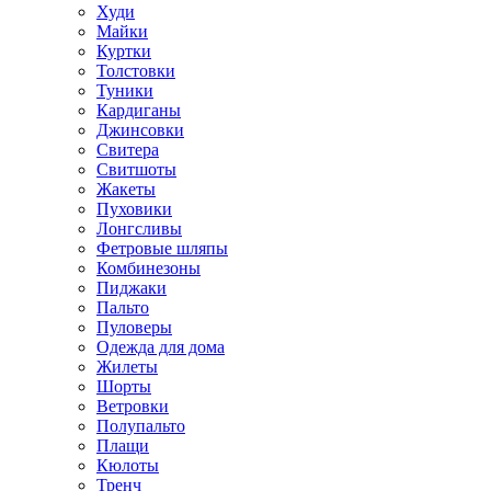
Худи
Майки
Куртки
Толстовки
Туники
Кардиганы
Джинсовки
Свитера
Свитшоты
Жакеты
Пуховики
Лонгсливы
Фетровые шляпы
Комбинезоны
Пиджаки
Пальто
Пуловеры
Одежда для дома
Жилеты
Шорты
Ветровки
Полупальто
Плащи
Кюлоты
Тренч