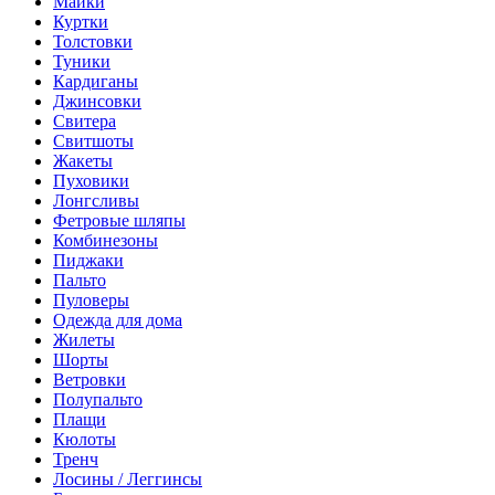
Майки
Куртки
Толстовки
Туники
Кардиганы
Джинсовки
Свитера
Свитшоты
Жакеты
Пуховики
Лонгсливы
Фетровые шляпы
Комбинезоны
Пиджаки
Пальто
Пуловеры
Одежда для дома
Жилеты
Шорты
Ветровки
Полупальто
Плащи
Кюлоты
Тренч
Лосины / Леггинсы