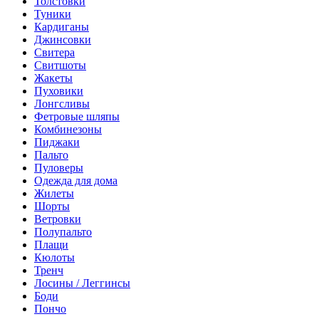
Толстовки
Туники
Кардиганы
Джинсовки
Свитера
Свитшоты
Жакеты
Пуховики
Лонгсливы
Фетровые шляпы
Комбинезоны
Пиджаки
Пальто
Пуловеры
Одежда для дома
Жилеты
Шорты
Ветровки
Полупальто
Плащи
Кюлоты
Тренч
Лосины / Леггинсы
Боди
Пончо