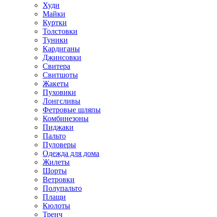
Худи
Майки
Куртки
Толстовки
Туники
Кардиганы
Джинсовки
Свитера
Свитшоты
Жакеты
Пуховики
Лонгсливы
Фетровые шляпы
Комбинезоны
Пиджаки
Пальто
Пуловеры
Одежда для дома
Жилеты
Шорты
Ветровки
Полупальто
Плащи
Кюлоты
Тренч