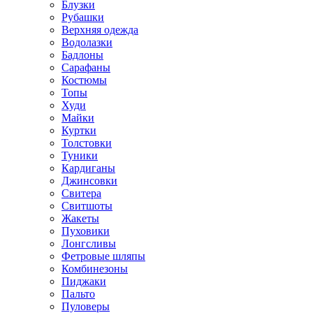
Блузки
Рубашки
Верхняя одежда
Водолазки
Бадлоны
Сарафаны
Костюмы
Топы
Худи
Майки
Куртки
Толстовки
Туники
Кардиганы
Джинсовки
Свитера
Свитшоты
Жакеты
Пуховики
Лонгсливы
Фетровые шляпы
Комбинезоны
Пиджаки
Пальто
Пуловеры