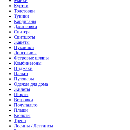
Майки
Куртки
Толстовки
Туники
Кардиганы
Джинсовки
Свитера
Свитшоты
Жакеты
Пуховики
Лонгсливы
Фетровые шляпы
Комбинезоны
Пиджаки
Пальто
Пуловеры
Одежда для дома
Жилеты
Шорты
Ветровки
Полупальто
Плащи
Кюлоты
Тренч
Лосины / Леггинсы