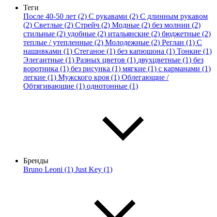
Теги
После 40-50 лет (2)
С рукавами (2)
С длинным рукавом
(2)
Светлые (2)
Стрейч (2)
Модные (2)
без молнии (2)
стильные (2)
удобные (2)
итальянские (2)
бюджетные (2)
теплые / утепленные (2)
Молодежные (2)
Реглан (1)
С
нашивками (1)
Стеганое (1)
без капюшона (1)
Тонкие (1)
Элегантные (1)
Разных цветов (1)
двухцветные (1)
без
воротника (1)
без рисунка (1)
мягкие (1)
с карманами (1)
легкие (1)
Мужского кроя (1)
Облегающие /
Обтягивающие (1)
однотонные (1)
Бренды
Bruno Leoni (1)
Just Key (1)