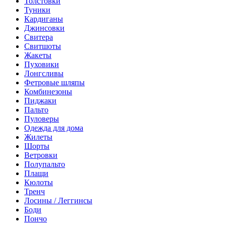
Толстовки
Туники
Кардиганы
Джинсовки
Свитера
Свитшоты
Жакеты
Пуховики
Лонгсливы
Фетровые шляпы
Комбинезоны
Пиджаки
Пальто
Пуловеры
Одежда для дома
Жилеты
Шорты
Ветровки
Полупальто
Плащи
Кюлоты
Тренч
Лосины / Леггинсы
Боди
Пончо