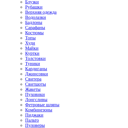
Блузки
Рубашки
Верхняя одежда
Водолазки
Бадлоны
Сарафаны
Костюмы
Топы
Худи
Майки
Куртки
Толстовки
Туники
Кардиганы
Джинсовки
Свитера
Свитшоты
Жакеты
Пуховики
Лонгсливы
Фетровые шляпы
Комбинезоны
Пиджаки
Пальто
Пуловеры