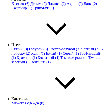
Хлопок (6)
Деним (2)
Джинса (2)
Акрил (2)
Лана (2)
Кашемир (1)
Трикотаж (1)
Цвет
Синий (3)
Голубой (3)
Светло-голубой (3)
Черный (2)
В
полоску (2)
Хаки (1)
Белый (1)
Серый (1)
Графитовый
(1)
Красный (1)
Болотный (1)
Темно-серый (1)
Темно-
зеленый (1)
Зеленый (1)
Категория
Мужская одежда (8)