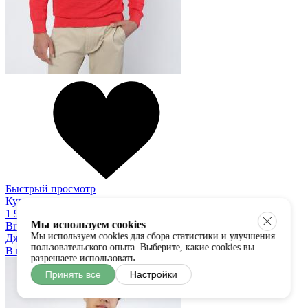
Быстрый просмотр
Купить в один клик
1 900 руб
Мы используем cookies
Bruno Leoni
Мы используем cookies для сбора статистики и улучшения
Джемпер
пользовательского опыта. Выберите, какие cookies вы
В наличии:
L
разрешаете использовать.
Принять все
Настройки