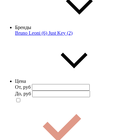
Бренды
Bruno Leoni (6)
Just Key (2)
Цена
От, руб
До, руб