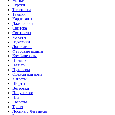
Майки
Куртки
Толстовки
Туники
Кардиганы
Джинсовки
Свитера
Свитшоты
Жакеты
Пуховики
Лонгсливы
Фетровые шляпы
Комбинезоны
Пиджаки
Пальто
Пуловеры
Одежда для дома
Жилеты
Шорты
Ветровки
Полупальто
Плащи
Кюлоты
Тренч
Лосины / Леггинсы