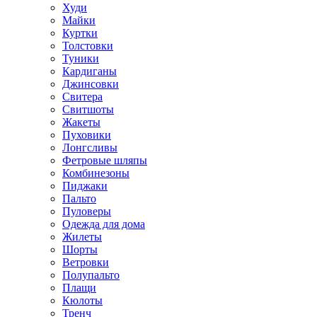
Худи
Майки
Куртки
Толстовки
Туники
Кардиганы
Джинсовки
Свитера
Свитшоты
Жакеты
Пуховики
Лонгсливы
Фетровые шляпы
Комбинезоны
Пиджаки
Пальто
Пуловеры
Одежда для дома
Жилеты
Шорты
Ветровки
Полупальто
Плащи
Кюлоты
Тренч