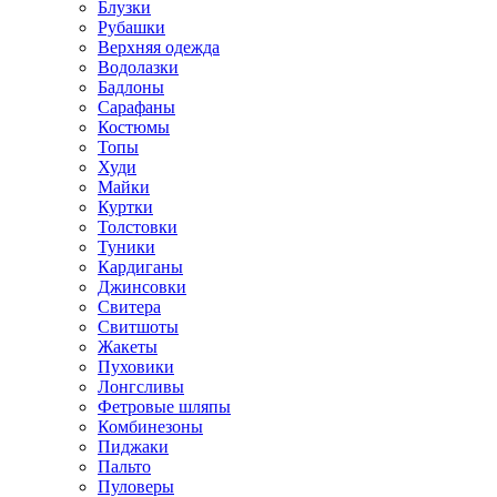
Блузки
Рубашки
Верхняя одежда
Водолазки
Бадлоны
Сарафаны
Костюмы
Топы
Худи
Майки
Куртки
Толстовки
Туники
Кардиганы
Джинсовки
Свитера
Свитшоты
Жакеты
Пуховики
Лонгсливы
Фетровые шляпы
Комбинезоны
Пиджаки
Пальто
Пуловеры