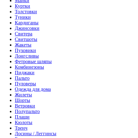
Майки
Куртки
Толстовки
Туники
Кардиганы
Джинсовки
Свитера
Свитшоты
Жакеты
Пуховики
Лонгсливы
Фетровые шляпы
Комбинезоны
Пиджаки
Пальто
Пуловеры
Одежда для дома
Жилеты
Шорты
Ветровки
Полупальто
Плащи
Кюлоты
Тренч
Лосины / Леггинсы