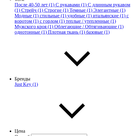
После 40-50 лет (1)
С рукавами (1)
С длинным рукавом
(1)
Стрейч (1)
Строгие (1)
Темные (1)
Элегантные (1)
Модные (1)
стильные (1)
удобные (1)
итальянские (1)
с
воротом (1)
с горлом (1)
теплые / утепленные (1)
Мужского кроя (1)
Облегающие / Обтягивающие (1)
однотонные (1)
Плотная ткань (1)
базовые (1)
Бренды
Just Key (1)
Цена