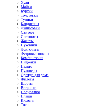
Худи
Майки
Куртки
Толстовки
Туники
Кардиганы
Джинсовки
Свитера
Свитшоты
Жакеты
Пуховики
Лонгсливы
Фетровые шляпы
Комбинезоны
Пиджаки
Пальто
Пуловеры
Одежда для дома
Жилеты
Шорты
Ветровки
Полупальто
Плащи
Кюлоты
Тренч