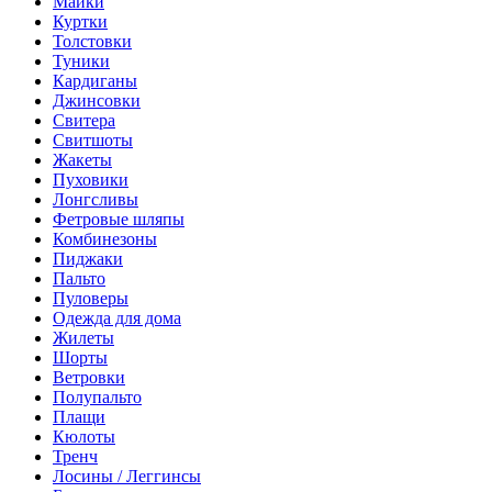
Майки
Куртки
Толстовки
Туники
Кардиганы
Джинсовки
Свитера
Свитшоты
Жакеты
Пуховики
Лонгсливы
Фетровые шляпы
Комбинезоны
Пиджаки
Пальто
Пуловеры
Одежда для дома
Жилеты
Шорты
Ветровки
Полупальто
Плащи
Кюлоты
Тренч
Лосины / Леггинсы