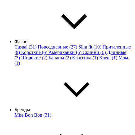
Фасон
Casual (31)
Повседневные (27)
Slim fit (10)
Приталенные
(9)
Короткие (6)
Американки (6)
Скинни (6)
Длинные
(3)
Широкие (2)
Бананы (2)
Классика (1)
Клеш (1)
Мом
(1)
Бренды
Miss Bon Bon (31)