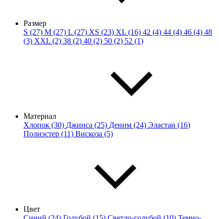
Размер
S (27)
M (27)
L (27)
XS (23)
XL (16)
42 (4)
44 (4)
46 (4)
48
(3)
XXL (2)
38 (2)
40 (2)
50 (2)
52 (1)
Материал
Хлопок (30)
Джинса (25)
Деним (24)
Эластан (16)
Полиэстер (11)
Вискоза (5)
Цвет
Синий (24)
Голубой (15)
Светло-голубой (10)
Темно-