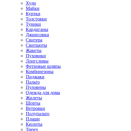
Худи
Майки
Куртки
Толстовки
Туники
Кардиганы
Джинсовки
Свитера
Свитшоты
Жакеты
Пуховики
Лонгсливы
Фетровые шляпы
Комбинезоны
Пиджаки
Пальто
Пуловеры
Одежда для дома
Жилеты
Шорты
Ветровки
Полупальто
Плащи
Кюлоты
Тренч