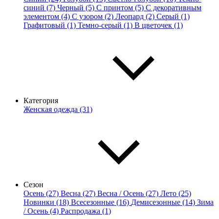
синий (7)
Черный (5)
С принтом (5)
С декоративным
элементом (4)
С узором (2)
Леопард (2)
Серый (1)
Графитовый (1)
Темно-серый (1)
В цветочек (1)
Категория
Женская одежда (31)
Сезон
Осень (27)
Весна (27)
Весна / Осень (27)
Лето (25)
Новинки (18)
Всесезонные (16)
Демисезонные (14)
Зима
/ Осень (4)
Распродажа (1)