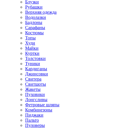
Блузки
Рубашки
Верхняя одежда
Водолазки
Бадлоны
Сарафаны
Костюмы
Топы
Худи
Майки
Куртки
Толстовки
Туники
Кардиганы
Джинсовки
Свитера
Свитшоты
Жакеты
Пуховики
Лонгсливы
Фетровые шляпы
Комбинезоны
Пиджаки
Пальто
Пуловеры