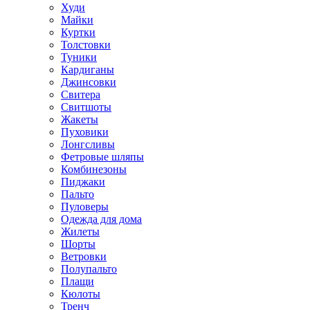
Худи
Майки
Куртки
Толстовки
Туники
Кардиганы
Джинсовки
Свитера
Свитшоты
Жакеты
Пуховики
Лонгсливы
Фетровые шляпы
Комбинезоны
Пиджаки
Пальто
Пуловеры
Одежда для дома
Жилеты
Шорты
Ветровки
Полупальто
Плащи
Кюлоты
Тренч