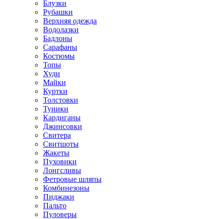
Блузки
Рубашки
Верхняя одежда
Водолазки
Бадлоны
Сарафаны
Костюмы
Топы
Худи
Майки
Куртки
Толстовки
Туники
Кардиганы
Джинсовки
Свитера
Свитшоты
Жакеты
Пуховики
Лонгсливы
Фетровые шляпы
Комбинезоны
Пиджаки
Пальто
Пуловеры