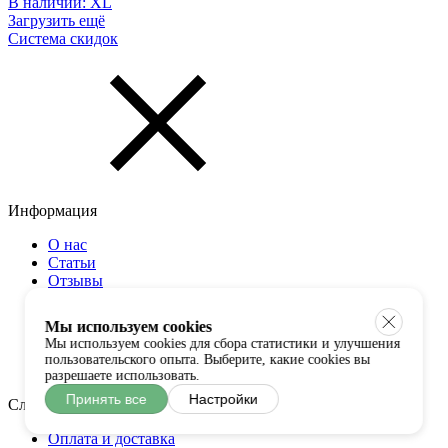
В наличии:
XL
Загрузить ещё
Система скидок
Информация
О нас
Статьи
Отзывы
Часто задаваемые вопросы
Контакты
Мы используем cookies
Архив
Мы используем cookies для сбора статистики и улучшения
Карта сайта
пользовательского опыта. Выберите, какие cookies вы
Оферта
разрешаете использовать.
Принять все
Настройки
Служба поддержки
Оплата и доставка