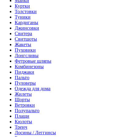
Майки
Куртки
Толстовки
Туники
Кардиганы
Джинсовки
Свитера
Свитшоты
Жакеты
Пуховики
Лонгсливы
Фетровые шляпы
Комбинезоны
Пиджаки
Пальто
Пуловеры
Одежда для дома
Жилеты
Шорты
Ветровки
Полупальто
Плащи
Кюлоты
Тренч
Лосины / Леггинсы