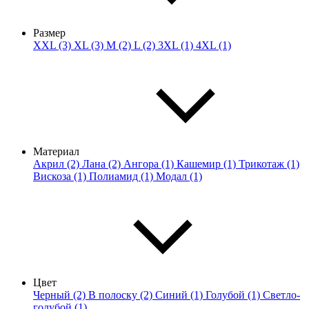
Размер
XXL (3)
XL (3)
M (2)
L (2)
3XL (1)
4XL (1)
Материал
Акрил (2)
Лана (2)
Ангора (1)
Кашемир (1)
Трикотаж (1)
Вискоза (1)
Полиамид (1)
Модал (1)
Цвет
Черный (2)
В полоску (2)
Синий (1)
Голубой (1)
Светло-
голубой (1)