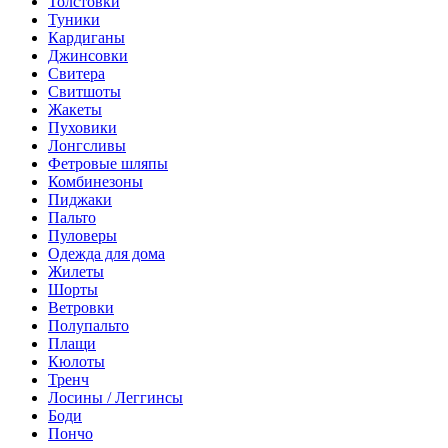
Толстовки
Туники
Кардиганы
Джинсовки
Свитера
Свитшоты
Жакеты
Пуховики
Лонгсливы
Фетровые шляпы
Комбинезоны
Пиджаки
Пальто
Пуловеры
Одежда для дома
Жилеты
Шорты
Ветровки
Полупальто
Плащи
Кюлоты
Тренч
Лосины / Леггинсы
Боди
Пончо