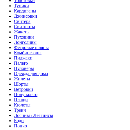
Толстовки
Туники
Кардиганы
Джинсовки
Свитера
Свитшоты
Жакеты
Пуховики
Лонгсливы
Фетровые шляпы
Комбинезоны
Пиджаки
Пальто
Пуловеры
Одежда для дома
Жилеты
Шорты
Ветровки
Полупальто
Плащи
Кюлоты
Тренч
Лосины / Леггинсы
Боди
Пончо