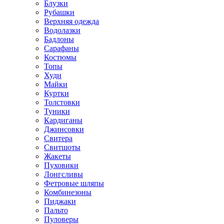
Блузки
Рубашки
Верхняя одежда
Водолазки
Бадлоны
Сарафаны
Костюмы
Топы
Худи
Майки
Куртки
Толстовки
Туники
Кардиганы
Джинсовки
Свитера
Свитшоты
Жакеты
Пуховики
Лонгсливы
Фетровые шляпы
Комбинезоны
Пиджаки
Пальто
Пуловеры