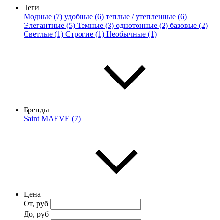
Теги
Модные (7)
удобные (6)
теплые / утепленные (6)
Элегантные (5)
Темные (3)
однотонные (2)
базовые (2)
Светлые (1)
Строгие (1)
Необычные (1)
Бренды
Saint MAEVE (7)
Цена
От, руб
До, руб