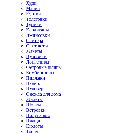
Худи
Майки
Куртки
Толстовки
Туники
Кардиганы
Джинсовки
Свитера
Свитшоты
Жакеты
Пуховики
Лонгсливы
Фетровые шляпы
Комбинезоны
Пиджаки
Пальто
Пуловеры
Одежда для дома
Жилеты
Шорты
Ветровки
Полупальто
Плащи
Кюлоты
Тренч