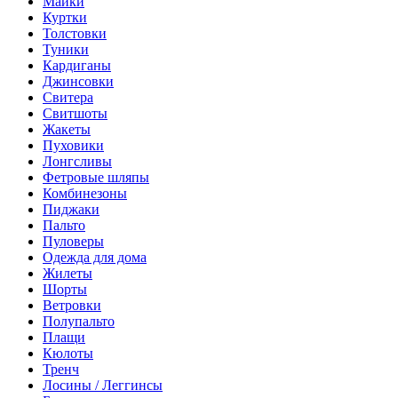
Майки
Куртки
Толстовки
Туники
Кардиганы
Джинсовки
Свитера
Свитшоты
Жакеты
Пуховики
Лонгсливы
Фетровые шляпы
Комбинезоны
Пиджаки
Пальто
Пуловеры
Одежда для дома
Жилеты
Шорты
Ветровки
Полупальто
Плащи
Кюлоты
Тренч
Лосины / Леггинсы